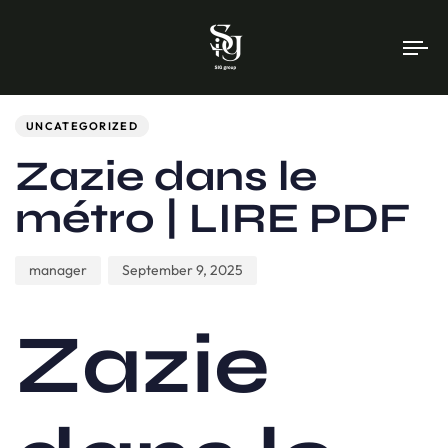
To
na
Author
Published
PUBLISHED
on:
IN:
UNCATEGORIZED
Zazie dans le
métro | LIRE PDF
manager
September 9, 2025
Zazie