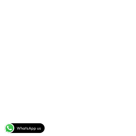
SALES DEPARTMENT
+201093442278(rus,eng)
+20102 113 3698(rus,ita)
SEND A MESSAGE
info@sig-gp.com
COMPANY
FOLLOW US
Youtube
About
Facebook
Instagram
WhatsApp us