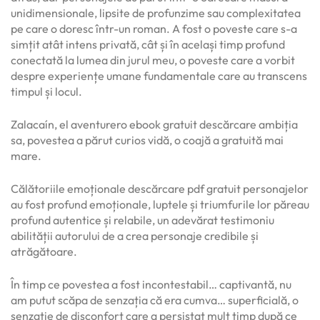
unidimensionale, lipsite de profunzime sau complexitatea
pe care o doresc într-un roman. A fost o poveste care s-a
simțit atât intens privată, cât și în același timp profund
conectată la lumea din jurul meu, o poveste care a vorbit
despre experiențe umane fundamentale care au transcens
timpul și locul.
Zalacaín, el aventurero ebook gratuit descărcare ambiția
sa, povestea a părut curios vidă, o coajă a gratuită mai
mare.
Călătoriile emoționale descărcare pdf gratuit personajelor
au fost profund emoționale, luptele și triumfurile lor păreau
profund autentice și relabile, un adevărat testimoniu
abilității autorului de a crea personaje credibile și
atrăgătoare.
În timp ce povestea a fost incontestabil… captivantă, nu
am putut scăpa de senzația că era cumva… superficială, o
senzație de disconfort care a persistat mult timp după ce