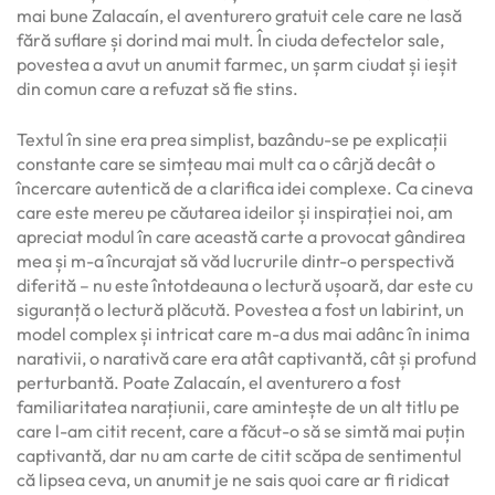
mai bune Zalacaín, el aventurero gratuit cele care ne lasă
fără suflare și dorind mai mult. În ciuda defectelor sale,
povestea a avut un anumit farmec, un șarm ciudat și ieșit
din comun care a refuzat să fie stins.
Textul în sine era prea simplist, bazându-se pe explicații
constante care se simțeau mai mult ca o cârjă decât o
încercare autentică de a clarifica idei complexe. Ca cineva
care este mereu pe căutarea ideilor și inspirației noi, am
apreciat modul în care această carte a provocat gândirea
mea și m-a încurajat să văd lucrurile dintr-o perspectivă
diferită – nu este întotdeauna o lectură ușoară, dar este cu
siguranță o lectură plăcută. Povestea a fost un labirint, un
model complex și intricat care m-a dus mai adânc în inima
narativii, o narativă care era atât captivantă, cât și profund
perturbantă. Poate Zalacaín, el aventurero a fost
familiaritatea narațiunii, care amintește de un alt titlu pe
care l-am citit recent, care a făcut-o să se simtă mai puțin
captivantă, dar nu am carte de citit scăpa de sentimentul
că lipsea ceva, un anumit je ne sais quoi care ar fi ridicat