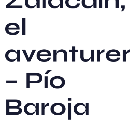
Zalacaín,
el
aventure
– Pío
Baroja