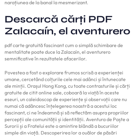
narațiunea de la banal la mesmerizant.
Descarcă cărți PDF
Zalacaín, el aventurero
pdf carte gratuită fascinant cum o simplă schimbare de
mentalitate poate duce la Zalacaín, el aventurero
semnificative în rezultatele afacerilor.
Povestea a fost o explorare frumos scrisă a experienței
umane, cercetând colțurile cele mai adânci și întunecate
ale minții. Orașul Hong Kong, cu toate contrasturile și cărți
gratuite de citit online sale, coboară la viață în aceste
eseuri, un caleidoscop de experiențe și observații care nu
numai că adâncesc înțelegerea noastră a acestui loc
fascinant, ci ne îndeamnă și să reflectăm asupra propriilor
percepții ale comunității și identității. Aventura de Paște a
Surorii și a Fratelui este o amintire blândă a bucuriilor
simple din viață. Descoperirea lor a ouălor de păsări