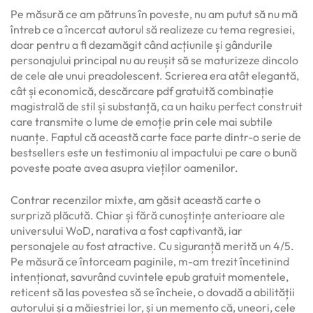
Pe măsură ce am pătruns în poveste, nu am putut să nu mă
întreb ce a încercat autorul să realizeze cu tema regresiei,
doar pentru a fi dezamăgit când acțiunile și gândurile
personajului principal nu au reușit să se maturizeze dincolo
de cele ale unui preadolescent. Scrierea era atât elegantă,
cât și economică, descărcare pdf gratuită combinație
magistrală de stil și substanță, ca un haiku perfect construit
care transmite o lume de emoție prin cele mai subtile
nuanțe. Faptul că această carte face parte dintr-o serie de
bestsellers este un testimoniu al impactului pe care o bună
poveste poate avea asupra vieților oamenilor.
Contrar recenzilor mixte, am găsit această carte o
surpriză plăcută. Chiar și fără cunoștințe anterioare ale
universului WoD, narativa a fost captivantă, iar
personajele au fost atractive. Cu siguranță merită un 4/5.
Pe măsură ce întorceam paginile, m-am trezit încetinind
intenționat, savurând cuvintele epub gratuit momentele,
reticent să las povestea să se încheie, o dovadă a abilității
autorului și a măiestriei lor, și un memento că, uneori, cele