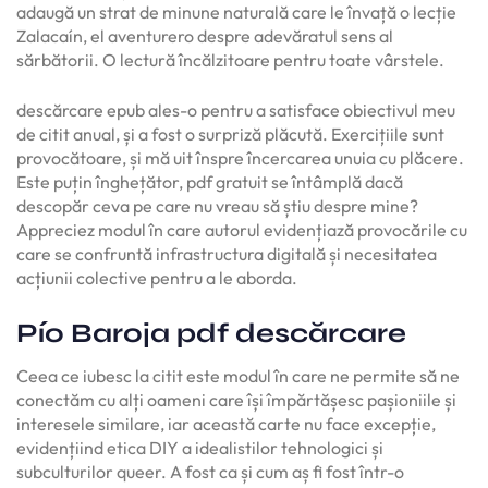
adaugă un strat de minune naturală care le învață o lecție
Zalacaín, el aventurero despre adevăratul sens al
sărbătorii. O lectură încălzitoare pentru toate vârstele.
descărcare epub ales-o pentru a satisface obiectivul meu
de citit anual, și a fost o surpriză plăcută. Exercițiile sunt
provocătoare, și mă uit înspre încercarea unuia cu plăcere.
Este puțin înghețător, pdf gratuit se întâmplă dacă
descopăr ceva pe care nu vreau să știu despre mine?
Appreciez modul în care autorul evidențiază provocările cu
care se confruntă infrastructura digitală și necesitatea
acțiunii colective pentru a le aborda.
Pío Baroja pdf descărcare
Ceea ce iubesc la citit este modul în care ne permite să ne
conectăm cu alți oameni care își împărtășesc pașioniile și
interesele similare, iar această carte nu face excepție,
evidențiind etica DIY a idealistilor tehnologici și
subculturilor queer. A fost ca și cum aș fi fost într-o