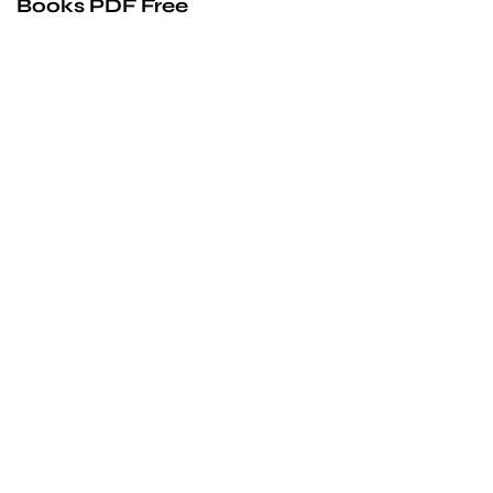
Books PDF Free
We’d love to
cooperate
to build amazing
experience
Get touch with us for any questions in your mind