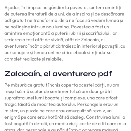
Așadar, în timp ce ne gândim la poveste, suntem amintiți
de puterea literaturii de a uni, de a inspira și de descărcare
pdf gratuit ne transforma, de a ne face să vedem lumea și
pe noi înșine într-un nou lumina. Povestea a fost un
amintire emoționantă a puterii iubirii și sacrificiului, iar
scrierea a fost atât de vividă, atât de Zalacaín, el
aventurero încât a părut că trăiesc în interiorul poveștii, cu
personajele și lumea online citire ebook simțindu-se
complet realizate și relabile.
Zalacaín, el aventurero pdf
Pe măsură ce gratuit închis coperta acestei cărți, nu am
reușit să mă scutur de sentimentul că am doar grătit
suprafața unei lumi bogate și complexe, una care a fost
tragic tăiată de moartea autorului. Personajele erau un
mister, un puzzle pe care erau amurgulit să rezolv, un
enigmă pe care erau hotărât să dezleg. Construirea lumii a
fost bogată în detalii, un mediu viu și carte de citit care m-a
atras, dar personajele au părut într-o oarecare măsură