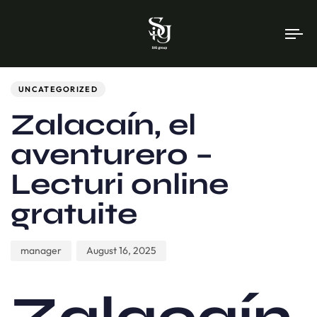
To
na
Author
Published
PUBLISHED
on:
IN:
UNCATEGORIZED
Zalacaín, el
aventurero –
Lecturi online
gratuite
manager
August 16, 2025