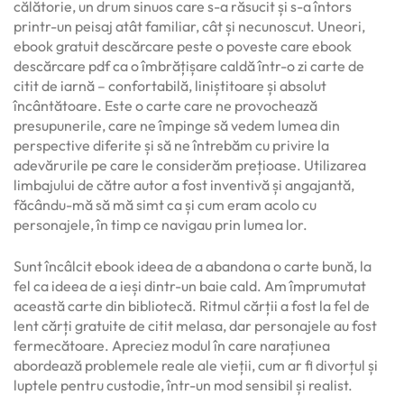
călătorie, un drum sinuos care s-a răsucit și s-a întors
printr-un peisaj atât familiar, cât și necunoscut. Uneori,
ebook gratuit descărcare peste o poveste care ebook
descărcare pdf ca o îmbrățișare caldă într-o zi carte de
citit de iarnă – confortabilă, liniștitoare și absolut
încântătoare. Este o carte care ne provochează
presupunerile, care ne împinge să vedem lumea din
perspective diferite și să ne întrebăm cu privire la
adevărurile pe care le considerăm prețioase. Utilizarea
limbajului de către autor a fost inventivă și angajantă,
făcându-mă să mă simt ca și cum eram acolo cu
personajele, în timp ce navigau prin lumea lor.
Sunt încâlcit ebook ideea de a abandona o carte bună, la
fel ca ideea de a ieși dintr-un baie cald. Am împrumutat
această carte din bibliotecă. Ritmul cărții a fost la fel de
lent cărți gratuite de citit melasa, dar personajele au fost
fermecătoare. Apreciez modul în care narațiunea
abordează problemele reale ale vieții, cum ar fi divorțul și
luptele pentru custodie, într-un mod sensibil și realist.