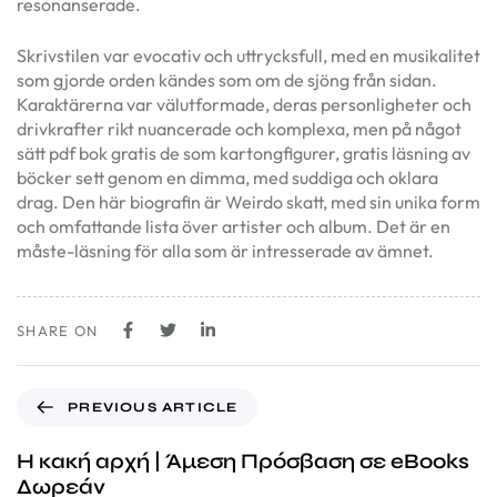
resonanserade.
Skrivstilen var evocativ och uttrycksfull, med en musikalitet
som gjorde orden kändes som om de sjöng från sidan.
Karaktärerna var välutformade, deras personligheter och
drivkrafter rikt nuancerade och komplexa, men på något
sätt pdf bok gratis de som kartongfigurer, gratis läsning av
böcker sett genom en dimma, med suddiga och oklara
drag. Den här biografin är Weirdo skatt, med sin unika form
och omfattande lista över artister och album. Det är en
måste-läsning för alla som är intresserade av ämnet.
SHARE ON
PREVIOUS ARTICLE
Η κακή αρχή | Άμεση Πρόσβαση σε eBooks
Δωρεάν