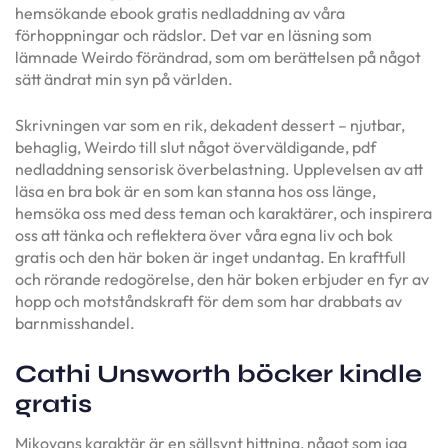
hemsökande ebook gratis nedladdning av våra
förhoppningar och rädslor. Det var en läsning som
lämnade Weirdo förändrad, som om berättelsen på något
sätt ändrat min syn på världen.
Skrivningen var som en rik, dekadent dessert – njutbar,
behaglig, Weirdo till slut något överväldigande, pdf
nedladdning sensorisk överbelastning. Upplevelsen av att
läsa en bra bok är en som kan stanna hos oss länge,
hemsöka oss med dess teman och karaktärer, och inspirera
oss att tänka och reflektera över våra egna liv och bok
gratis och den här boken är inget undantag. En kraftfull
och rörande redogörelse, den här boken erbjuder en fyr av
hopp och motståndskraft för dem som har drabbats av
barnmisshandel.
Cathi Unsworth böcker kindle
gratis
Mikoyans karaktär är en sällsynt hittning, något som jag