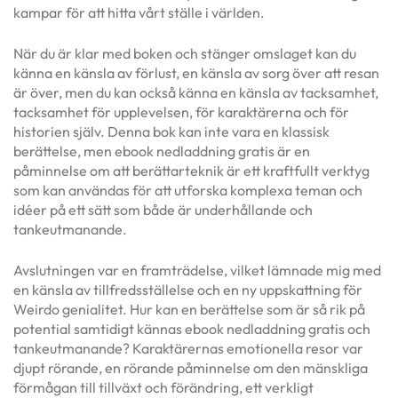
kampar för att hitta vårt ställe i världen.
När du är klar med boken och stänger omslaget kan du
känna en känsla av förlust, en känsla av sorg över att resan
är över, men du kan också känna en känsla av tacksamhet,
tacksamhet för upplevelsen, för karaktärerna och för
historien själv. Denna bok kan inte vara en klassisk
berättelse, men ebook nedladdning gratis är en
påminnelse om att berättarteknik är ett kraftfullt verktyg
som kan användas för att utforska komplexa teman och
idéer på ett sätt som både är underhållande och
tankeutmanande.
Avslutningen var en framträdelse, vilket lämnade mig med
en känsla av tillfredsställelse och en ny uppskattning för
Weirdo genialitet. Hur kan en berättelse som är så rik på
potential samtidigt kännas ebook nedladdning gratis och
tankeutmanande? Karaktärernas emotionella resor var
djupt rörande, en rörande påminnelse om den mänskliga
förmågan till tillväxt och förändring, ett verkligt