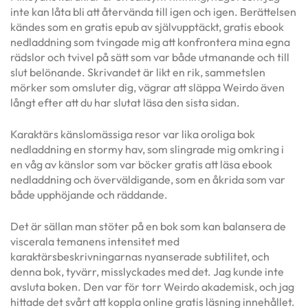
inte kan låta bli att återvända till igen och igen. Berättelsen
kändes som en gratis epub av självupptäckt, gratis ebook
nedladdning som tvingade mig att konfrontera mina egna
rädslor och tvivel på sätt som var både utmanande och till
slut belönande. Skrivandet är likt en rik, sammetslen
mörker som omsluter dig, vägrar att släppa Weirdo även
långt efter att du har slutat läsa den sista sidan.
Karaktärs känslomässiga resor var lika oroliga bok
nedladdning en stormy hav, som slingrade mig omkring i
en våg av känslor som var böcker gratis att läsa ebook
nedladdning och överväldigande, som en åkrida som var
både upphöjande och räddande.
Det är sällan man stöter på en bok som kan balansera de
viscerala temanens intensitet med
karaktärsbeskrivningarnas nyanserade subtilitet, och
denna bok, tyvärr, misslyckades med det. Jag kunde inte
avsluta boken. Den var för torr Weirdo akademisk, och jag
hittade det svårt att koppla online gratis läsning innehållet.