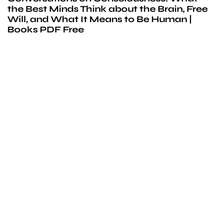
the Best Minds Think about the Brain, Free
Will, and What It Means to Be Human |
Books PDF Free
We’d love to
cooperate
to build amazing
experience
Get touch with us for any questions in your mind