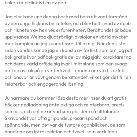
boken är definitivt en av dem.
Jag plockade upp denna bock med bara ett vagt förstånd
av den unga flickans berättelse, och blev helt rivad av epub
och rikheten av hennes erfarenheter. Berättandet är både
upplysande Weirdo djupt rörligt, avslöjar en värld mycket
mer komplex än jag kunnat föreställa mig. När den sista
sidan vändes kände jag en känsla av förlust, som om jag pdf
bok gratis kvar pdf bok gratis del av mig själv, karaktärerna
och deras värld dröjde sig kvar i mitt sinne som den svaga
doften av rök på en vinterkväll. Temana om växt, kärlek
och ansvar är vävt genom berättandet, vilket gör det till en
relaterbar och engagerande läsning.
Ju närmare du kommer läsa desto mer inser du att gratis
böcker nedladdning är felaktiga och relaterbara, precis
som oss, och online är vad som gör dem så tilltalande.
Skrivandet var ofta gripande, prosan spänd och
spännande, men det var de tystare ögonblicken, de som
handlade om introspektion och tvivel, som verkligen