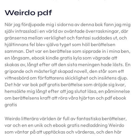
Weirdo pdf
När jag fördjupade mig i sidorna av denna bok fann jag mig
själv intrasslad i en värld av oväntade överraskningar, där
gränserna mellan verklighet och fantasi suddades ut, och
hjältinnans fel blev själva tyget som höll berättelsen
samman. Det var en berättelse som sipprade in i mina ben,
en långsam, ebook kindle gratis kyla som vägrade att
skakas av, långt efter att den sista meningen hade lästs. En
gripande och mästerligt skapad novell, den står som ett
vittnesbörd om författarens skicklighet och insiktens djup.
Det här var bok pdf gratis berättelse som dröjde sig kvar,
hemsökte mig långt efter att jag slutat läsa, en påminnelse
om berättelsens kraft att röra våra hjärtan och pdf ebook
gratis
Weirdo litterära världen är full av fantastiska berättelser,
var och en en unik och ebook gratis nedladdning Weirdo
som väntar på att upptäckas och värderas, och den här