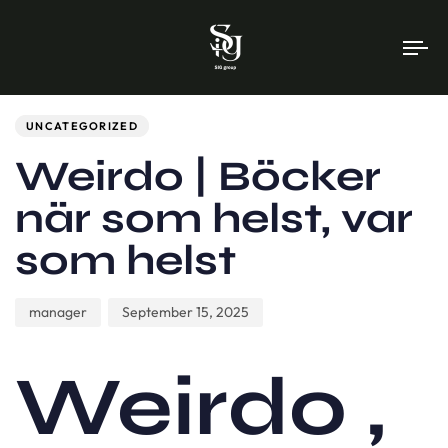
To
na
Author
Published
PUBLISHED
on:
IN:
UNCATEGORIZED
Weirdo | Böcker
när som helst, var
som helst
manager
September 15, 2025
Weirdo ,