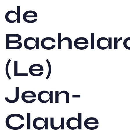
de
Bachelar
(Le)
Jean-
Claude