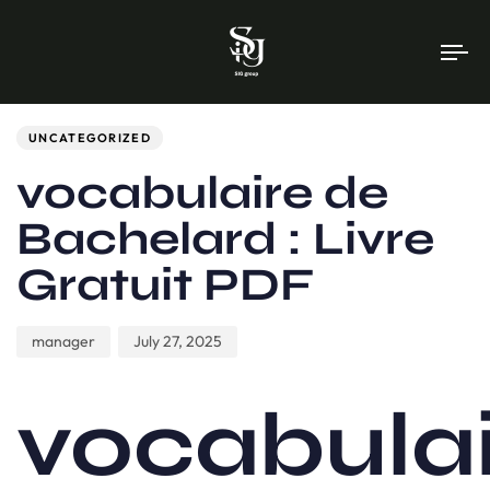
To
na
Author
Published
PUBLISHED
on:
IN:
UNCATEGORIZED
vocabulaire de
Bachelard : Livre
Gratuit PDF
manager
July 27, 2025
vocabula