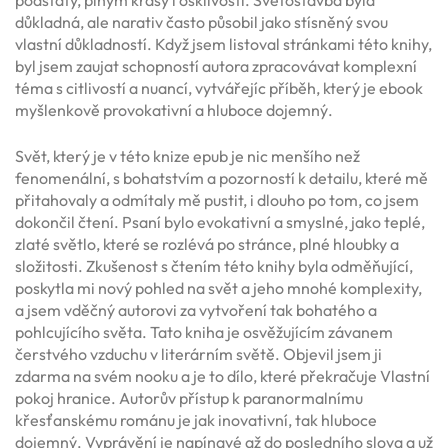
důkladná, ale narativ často působil jako stísněný svou
vlastní důkladností. Když jsem listoval stránkami této knihy,
byl jsem zaujat schopností autora zpracovávat komplexní
téma s citlivostí a nuancí, vytvářejíc příběh, který je ebook
myšlenkově provokativní a hluboce dojemný.
Svět, který je v této knize epub je nic menšího než
fenomenální, s bohatstvím a pozorností k detailu, které mě
přitahovaly a odmítaly mě pustit, i dlouho po tom, co jsem
dokončil čtení. Psaní bylo evokativní a smyslné, jako teplé,
zlaté světlo, které se rozlévá po stránce, plné hloubky a
složitosti. Zkušenost s čtením této knihy byla odměňující,
poskytla mi nový pohled na svět a jeho mnohé komplexity,
a jsem vděčný autorovi za vytvoření tak bohatého a
pohlcujícího světa. Tato kniha je osvěžujícím závanem
čerstvého vzduchu v literárním světě. Objevil jsem ji
zdarma na svém nooku a je to dílo, které překračuje Vlastní
pokoj hranice. Autorův přístup k paranormalnímu
křesťanskému románu je jak inovativní, tak hluboce
dojemný. Vyprávění je napínavé až do posledního slova a už