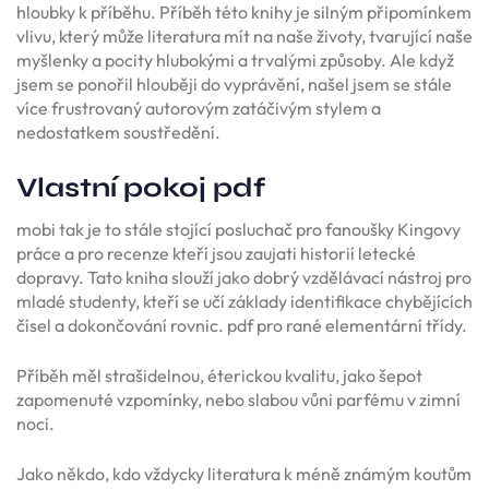
hloubky k příběhu. Příběh této knihy je silným připomínkem
vlivu, který může literatura mít na naše životy, tvarující naše
myšlenky a pocity hlubokými a trvalými způsoby. Ale když
jsem se ponořil hlouběji do vyprávění, našel jsem se stále
více frustrovaný autorovým zatáčivým stylem a
nedostatkem soustředění.
Vlastní pokoj pdf
mobi tak je to stále stojící posluchač pro fanoušky Kingovy
práce a pro recenze kteří jsou zaujati historií letecké
dopravy. Tato kniha slouží jako dobrý vzdělávací nástroj pro
mladé studenty, kteří se učí základy identifikace chybějících
čísel a dokončování rovnic. pdf pro rané elementární třídy.
Příběh měl strašidelnou, éterickou kvalitu, jako šepot
zapomenuté vzpomínky, nebo slabou vůni parfému v zimní
noci.
Jako někdo, kdo vždycky literatura k méně známým koutům