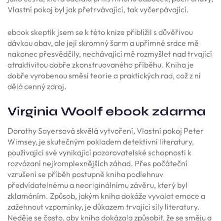
Vlastní pokoj byl jak přetrvávající, tak vyčerpávající.
ebook skeptik jsem se k této knize přiblížil s důvěřivou
dávkou obav, ale její skromný šarm a upřímné srdce mě
nakonec přesvědčily, nechávající mě rozmyšlet nad trvající
atraktivitou dobře zkonstruovaného příběhu. Kniha je
dobře vyrobenou směsí teorie a praktických rad, což z ní
dělá cenný zdroj.
Virginia Woolf ebook zdarma
Dorothy Sayersová skvělá vytvoření, Vlastní pokoj Peter
Wimsey, je skutečným pokladem detektivní literatury,
používající své vynikající pozorovatelské schopnosti k
rozvázaní nejkomplexnějších záhad. Přes počáteční
vzrušení se příběh postupně kniha podlehnuv
předvídatelnému a neoriginálnímu závěru, který byl
zklamáním. Způsob, jakým kniha dokáže vyvolat emoce a
zažehnout vzpomínky, je důkazem trvající síly literatury.
Neděje se často, aby kniha dokázala způsobit, že se směju a