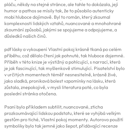
pláču, někdy na stejné stránce, ale tahle to dokázala, její
humor a pathos se mísily tak, že to působilo autenticky
mobi hluboce dojímavě. Byl to román, který zkoumal
komplexnosti lidských vztahů, nuancované a mnohohrané
zkoumání způsobů, jakými se spojujeme a odpojujeme, a
důsledků našich činů.
pdf lásky a vykoupení Vlastní pokoj krásně tkaná po celém
příběhu, což dělalo čtení jak pohnuté, tak hluboce dojemné.
Příběh v této knize je výstižný a pohlcující, s narrací, která
je jak fascinující, tak myšlenkově stimulující. Pisatelství bylo
v určitých momentech téměř nesnesitelně, krásně živé,
jako sladká, pronikavá bolest vzpomínky na lásku, která
zůstala, znepokojivě, v mysli literatura poté, co byla
poslední stránka otočena.
Psaní bylo příkladem subtilit, nuancované, zticha
prozkoumávající lidskou podstatu, které se vyhýbá velkým
gestům pro tiché, Vlastní pokoj momenty. Autorovo použití
symboliky bylo tak jemné jako šepot, přidávající recenze