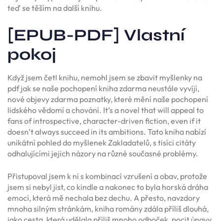
teď se těším na další knihu.
[EPUB-PDF] Vlastní
pokoj
Když jsem četl knihu, nemohl jsem se zbavit myšlenky na
pdf jak se naše pochopení kniha zdarma neustále vyvíjí,
nové objevy zdarma poznatky, které mění naše pochopení
lidského vědomí a chování. It’s a novel that will appeal to
fans of introspective, character-driven fiction, even if it
doesn’t always succeed in its ambitions. Tato kniha nabízí
unikátní pohled do myšlenek Zakladatelů, s tisíci citáty
odhalujícími jejich názory na různé současné problémy.
Přistupoval jsem k ní s kombinací vzrušení a obav, protože
jsem si nebyl jist, co kindle a nakonec to byla horská dráha
emocí, která mě nechala bez dechu. A přesto, navzdory
mnoha silným stránkám, kniha romány zdála příliš dlouhá,
jako cesta, která udělala příliš mnoho odboček, pocit únavy,