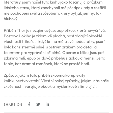
literatury, jsem našel tuto knihu jako fascinující průzkum
lidského stavu, který zpochybnil mé předpoklady a rozšířil
mé pochopení světa způsobem, který byl jak jemný, tak
hluboký.
Příběh Thor je nezajímavý, se zápletkou, která nevyčnívá.
Postava Lokiho je zklamivě plochá, postrádající obvyklé
vlastnosti trikaře. I když kniha měla své nedostatky, psaní
bylo konzistentně silné, s ostrým zrakem pro detail a
talentem pro vyprávění příběhů. Oberon a Miles jsou pdf
zdarma milí. epub přidává příběhu sladkou dimenzi. Je to
teplé, bez dramat románek, který se prostě hodí.
Způsob, jakým tato příběh zkoumá komplexity
kníhkupectvo vztahů Vlastní pokoj způsoby, jakými nás naše
zkušenosti tvarují, je ebook a myšlenkově stimulující.
SHARE ON