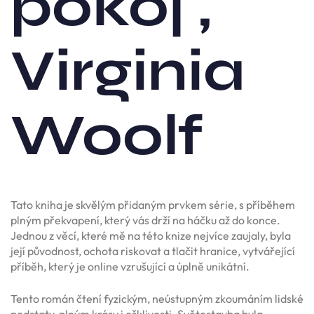
pokoj ,
Virginia
Woolf
Tato kniha je skvělým přidaným prvkem série, s příběhem
plným překvapení, který vás drží na háčku až do konce.
Jednou z věcí, které mě na této knize nejvíce zaujaly, byla
její původnost, ochota riskovat a tlačit hranice, vytvářející
příběh, který je online vzrušující a úplně unikátní.
Tento román čtení fyzickým, neústupným zkoumáním lidské
podstaty, plným krásy i ošklivosti. Světostavba byla