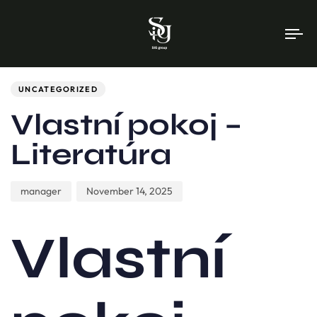
To
na
Author
Published
PUBLISHED
on:
IN:
UNCATEGORIZED
Vlastní pokoj –
Literatúra
manager
November 14, 2025
Vlastní