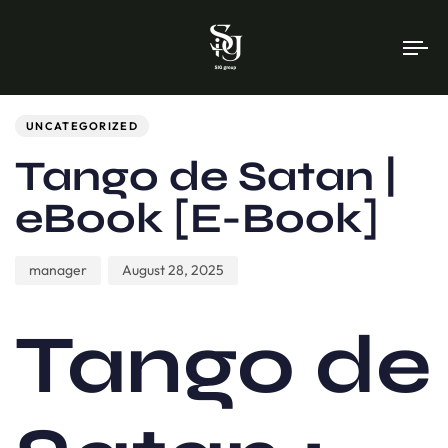
To
na
Author
Published
PUBLISHED
on:
IN:
UNCATEGORIZED
Tango de Satan |
eBook [E-Book]
manager
August 28, 2025
Tango de