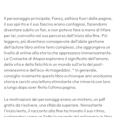
Il personaggio principale, Fancy, saltava fuori dalle pagine,
il suo spirito e il suo fascino erano contagiosi, facendomi
diventare subito un fan, e non potevo fare a meno di tifare
per lei, coinvolto nel suo percorso dall’inizio alla fine. Più
leggevo, più diventavo consapevole dell’abile gestione
dell’autore libro online temi complessi, che aggiungeva un
livello di online alla storia che apprezzavo immensamente.
Le Cronache di Atopia esplorano il significato dell’amore,
della vita e della felicità in un mondo sull’orlo del post-
umanesimo e dell’eco-Armageddon. * In generale,
consiglio vivamente questo libro a chiunque ami una buona
storia e cerchi una lettura stimolante che rimarrà con loro
a lungo dopo aver finito l’ultima pagina.
Le motivazioni dei personaggi erano un mistero, un pdf
gratis da risolvere, una sfida da superare. Nonostante
l’inizio lento, il racconto alla fine ha trovato il suo ritmo,
svolgendosi come un Sotto lo sguardo del milionario in libro