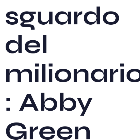
sguardo
del
milionari
: Abby
Green