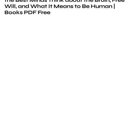
Will, and What It Means to Be Human |
Books PDF Free
We’d love to
cooperate
to build amazing
experience
Get touch with us for any questions in your mind