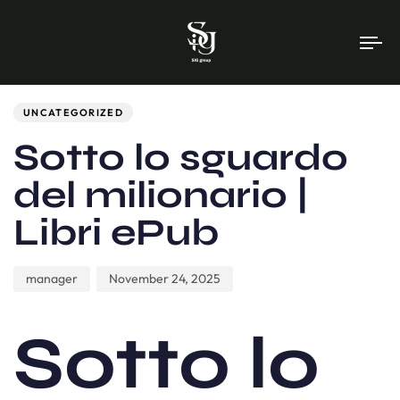
To
na
Author
Published
PUBLISHED
on:
IN:
UNCATEGORIZED
Sotto lo sguardo
del milionario |
Libri ePub
manager
November 24, 2025
Sotto lo