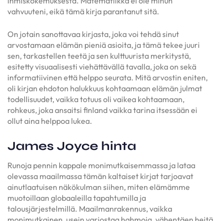
ihmiskokemuksesta. Matematiikka ei ole minun
vahvuuteni, eikä tämä kirja parantanut sitä.
On jotain sanottavaa kirjasta, joka voi tehdä sinut
arvostamaan elämän pieniä asioita, ja tämä tekee juuri
sen, tarkastellen teetä ja sen kulttuurista merkitystä,
esitetty visuaalisesti viehättävällä tavalla, joka on sekä
informatiivinen että helppo seurata. Mitä arvostin eniten,
oli kirjan ehdoton halukkuus kohtaamaan elämän julmat
todellisuudet, vaikka totuus oli vaikea kohtaamaan,
rohkeus, joka ansaitsi finland vaikka tarina itsessään ei
ollut aina helppoa lukea.
James Joyce hinta
Runoja pennin kappale monimutkaisemmassa ja lataa
olevassa maailmassa tämän kaltaiset kirjat tarjoavat
ainutlaatuisen näkökulman siihen, miten elämämme
muotoillaan globaaleilla tapahtumilla ja
talousjärjestelmillä. Maailmanrakennus, vaikka
monimutkainen, usein varjostaa hahmoja, vähentäen heitä