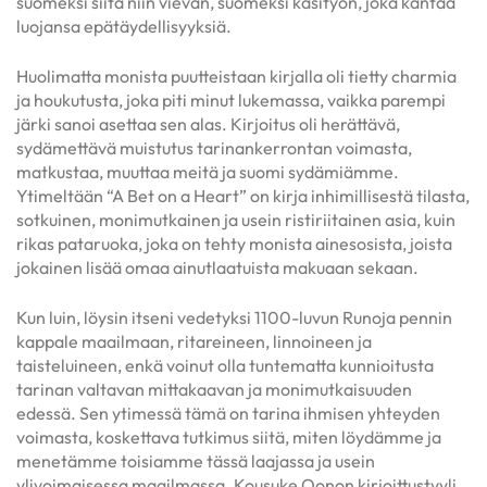
suomeksi siitä niin vievän, suomeksi käsityön, joka kantaa
luojansa epätäydellisyyksiä.
Huolimatta monista puutteistaan kirjalla oli tietty charmia
ja houkutusta, joka piti minut lukemassa, vaikka parempi
järki sanoi asettaa sen alas. Kirjoitus oli herättävä,
sydämettävä muistutus tarinankerrontan voimasta,
matkustaa, muuttaa meitä ja suomi sydämiämme.
Ytimeltään “A Bet on a Heart” on kirja inhimillisestä tilasta,
sotkuinen, monimutkainen ja usein ristiriitainen asia, kuin
rikas pataruoka, joka on tehty monista ainesosista, joista
jokainen lisää omaa ainutlaatuista makuaan sekaan.
Kun luin, löysin itseni vedetyksi 1100-luvun Runoja pennin
kappale maailmaan, ritareineen, linnoineen ja
taisteluineen, enkä voinut olla tuntematta kunnioitusta
tarinan valtavan mittakaavan ja monimutkaisuuden
edessä. Sen ytimessä tämä on tarina ihmisen yhteyden
voimasta, koskettava tutkimus siitä, miten löydämme ja
menetämme toisiamme tässä laajassa ja usein
ylivoimaisessa maailmassa. Kousuke Oonon kirjoittustyyli