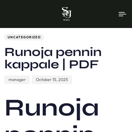
To
na
Author
Published
PUBLISHED
on:
IN:
UNCATEGORIZED
Runoja pennin
kappale | PDF
manager
October 15, 2025
Runoja