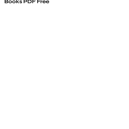
Books PDF Free
We’d love to
cooperate
to build amazing
experience
Get touch with us for any questions in your mind