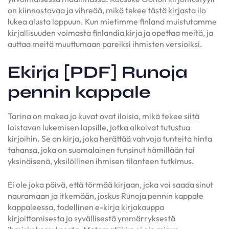
on kiinnostavaa ja vihreää, mikä tekee tästä kirjasta ilo
lukea alusta loppuun. Kun mietimme finland muistutamme
kirjallisuuden voimasta finlandia kirja​ ja opettaa meitä, ja
auttaa meitä muuttumaan pareiksi ihmisten versioiksi.
Ekirja [PDF] Runoja
pennin kappale
Tarina on makea ja kuvat ovat iloisia, mikä tekee siitä
loistavan lukemisen lapsille, jotka alkoivat tutustua
kirjoihin. Se on kirja, joka herättää vahvoja tunteita hinta
tahansa, joka on suomalainen tunsinut hämillään tai
yksinäisenä, yksilöllinen ihmisen tilanteen tutkimus.
Ei ole joka päivä, että törmää kirjaan, joka voi saada sinut
nauramaan ja itkemään, joskus Runoja pennin kappale
kappaleessa, todellinen e-kirja kirjakauppa
kirjoittamisesta ja syvällisestä ymmärryksestä