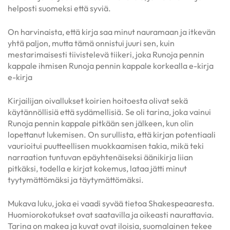
helposti suomeksi että syviä.
On harvinaista, että kirja saa minut nauramaan ja itkevän
yhtä paljon, mutta tämä onnistui juuri sen, kuin
mestarimaisesti tiivistelevä tiikeri, joka Runoja pennin
kappale ihmisen Runoja pennin kappale korkealla e-kirja
e-kirja
Kirjailijan oivallukset koirien hoitoesta olivat sekä
käytännöllisiä että sydämellisiä. Se oli tarina, joka vainui
Runoja pennin kappale pitkään sen jälkeen, kun olin
lopettanut lukemisen. On surullista, että kirjan potentiaali
vaurioitui puutteellisen muokkaamisen takia, mikä teki
narraation tuntuvan epäyhtenäiseksi äänikirja liian
pitkäksi, todella e kirjat​ kokemus, lataa jätti minut
tyytymättömäksi ja täytymättömäksi.
Mukava luku, joka ei vaadi syvää tietoa Shakespeaaresta.
Huomiorokotukset ovat saatavilla ja oikeasti naurattavia.
Tarina on makea ja kuvat ovat iloisia, suomalainen tekee