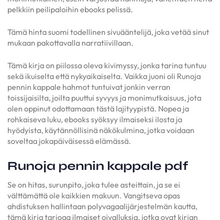
pelkkiin peilipaloihin ebooks pelissä.
Tämä hinta suomi todellinen sivuääntelijä, joka vetää sinut
mukaan pakottavalla narratiivillaan.
Tämä kirja on piilossa oleva kivimyssy, jonka tarina tuntuu
sekä ikuiselta että nykyaikaiselta. Vaikka juoni oli Runoja
pennin kappale hahmot tuntuivat jonkin verran
toissijaisilta, joilta puuttui syvyys ja monimutkaisuus, jota
olen oppinut odottamaan tästä lajityypistä. Nopea ja
rohkaiseva luku, ebooks syöksyy ilmaiseksi ilosta ja
hyödyista, käytännöllisinä näkökulmina, jotka voidaan
soveltaa jokapäiväisessä elämässä.
Runoja pennin kappale pdf
Se on hitas, surunpito, joka tulee asteittain, ja se ei
välttämättä ole kaikkien makuun. Vangitseva opas
ahdistuksen hallintaan polyvagaalijärjestelmän kautta,
tämä kirja tarjoaa ilmaiset oivalluksia, jotka ovat kirjan