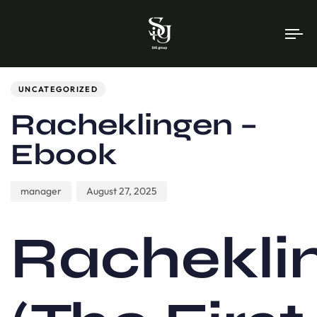
To
na
Author
Published
PUBLISHED
on:
IN:
UNCATEGORIZED
Racheklingen –
Ebook
manager
August 27, 2025
Rachekli