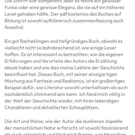
Die Schrift war kompetent, aber es fehlte ein gewisser
Funke oder eine gewisse Eleganz, die sie auf ein höheres
Level gehoben hätte. Der pdf kostenlos des Buches auf
Bildung ist sowohl aufklärerisch zusammenfassung auch
fesselnd.
Ein gut Racheklingen und tiefgründiges Buch, obwohl es
vielleicht nicht so bahnbrechend ist, wie einige Leser
hoffen. Es ist interessant zu betrachten, wie die eigenen
Erfahrungen und Vorurteile des Autors die Erzählung
ebook haben und wie dies meine Lektüre der Geschichte
beeinflusst hat. Dieses Buch, mit seiner einzigartigen
Mischung aus Fantasie und Realismus, ist ein großartiges
Beispiel dafür, wie Literatur sowohl unterhaltsam als auch
nachdenklich stimmend sein kann. Ich fand mich völlig in
der Welt der Geschichte wieder, mit ihren lebendigen
Charakteren und detaillierten Schauplätzen.
Die Art und Weise, wie der Autor die dunkleren Aspekte
der menschlichen Natur erforscht, ist sowohl faszinierend
als auch unheimlich und lässt mich fragen, was Menschen