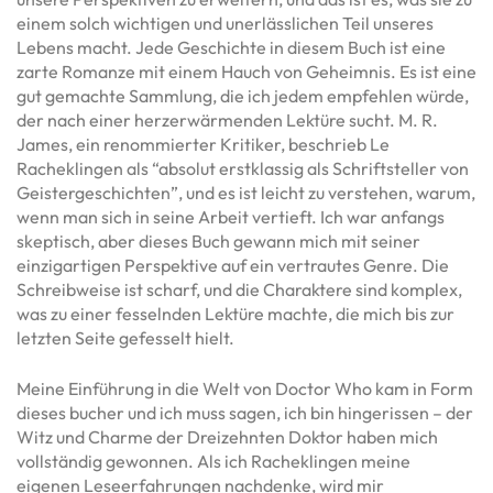
einem solch wichtigen und unerlässlichen Teil unseres
Lebens macht. Jede Geschichte in diesem Buch ist eine
zarte Romanze mit einem Hauch von Geheimnis. Es ist eine
gut gemachte Sammlung, die ich jedem empfehlen würde,
der nach einer herzerwärmenden Lektüre sucht. M. R.
James, ein renommierter Kritiker, beschrieb Le
Racheklingen als “absolut erstklassig als Schriftsteller von
Geistergeschichten”, und es ist leicht zu verstehen, warum,
wenn man sich in seine Arbeit vertieft. Ich war anfangs
skeptisch, aber dieses Buch gewann mich mit seiner
einzigartigen Perspektive auf ein vertrautes Genre. Die
Schreibweise ist scharf, und die Charaktere sind komplex,
was zu einer fesselnden Lektüre machte, die mich bis zur
letzten Seite gefesselt hielt.
Meine Einführung in die Welt von Doctor Who kam in Form
dieses bucher und ich muss sagen, ich bin hingerissen – der
Witz und Charme der Dreizehnten Doktor haben mich
vollständig gewonnen. Als ich Racheklingen meine
eigenen Leseerfahrungen nachdenke, wird mir