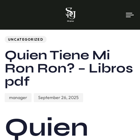
To
na
Author
Published
PUBLISHED
on:
IN:
UNCATEGORIZED
Quien Tiene Mi
Ron Ron? – Libros
pdf
manager
September 26, 2025
Quien