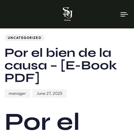
To
na
Author
Published
PUBLISHED
on:
IN:
UNCATEGORIZED
Por el bien de la
causa – [E-Book
PDF]
manager
June 27, 2025
Por el