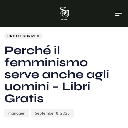
To
na
Author
Published
PUBLISHED
on:
IN:
UNCATEGORIZED
Perché il
femminismo
serve anche agli
uomini – Libri
Gratis
manager
September 8, 2025