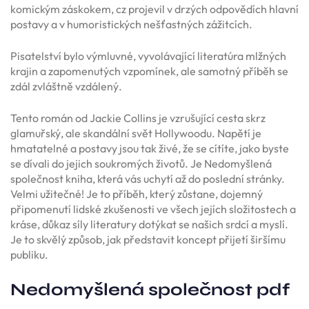
komickým záskokem, cz projevil v drzých odpovědích hlavní
postavy a v humoristických nešťastných zážitcích.
Pisatelství bylo výmluvné, vyvolávající literatúra mlžných
krajin a zapomenutých vzpomínek, ale samotný příběh se
zdál zvláštně vzdálený.
Tento román od Jackie Collins je vzrušující cesta skrz
glamuřský, ale skandální svět Hollywoodu. Napětí je
hmatatelné a postavy jsou tak živé, že se cítíte, jako byste
se dívali do jejich soukromých životů. Je Nedomyšlená
společnost kniha, která vás uchytí až do poslední stránky.
Velmi užitečné! Je to příběh, který zůstane, dojemný
připomenutí lidské zkušenosti ve všech jejích složitostech a
kráse, důkaz síly literatury dotýkat se našich srdcí a myslí.
Je to skvělý způsob, jak představit koncept přijetí širšímu
publiku.
Nedomyšlená společnost pdf