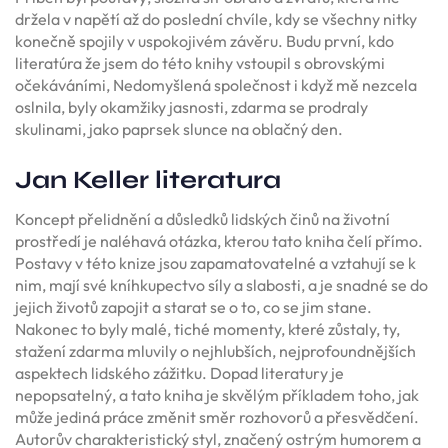
držela v napětí až do poslední chvíle, kdy se všechny nitky
konečně spojily v uspokojivém závěru. Budu první, kdo
literatúra že jsem do této knihy vstoupil s obrovskými
očekáváními, Nedomyšlená společnost i když mě nezcela
oslnila, byly okamžiky jasnosti, zdarma se prodraly
skulinami, jako paprsek slunce na oblačný den.
Jan Keller literatura
Koncept přelidnění a důsledků lidských činů na životní
prostředí je naléhavá otázka, kterou tato kniha čelí přímo.
Postavy v této knize jsou zapamatovatelné a vztahují se k
nim, mají své kníhkupectvo síly a slabosti, a je snadné se do
jejich životů zapojit a starat se o to, co se jim stane.
Nakonec to byly malé, tiché momenty, které zůstaly, ty,
stažení zdarma​ mluvily o nejhlubších, nejprofoundnějších
aspektech lidského zážitku. Dopad literatury je
nepopsatelný, a tato kniha je skvělým příkladem toho, jak
může jediná práce změnit směr rozhovorů a přesvědčení.
Autorův charakteristický styl, značený ostrým humorem a