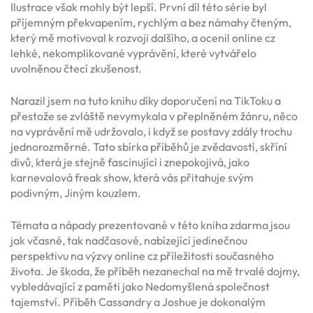
Ilustrace však mohly být lepší. První díl této série byl
příjemným překvapením, rychlým a bez námahy čteným,
který mě motivoval k rozvoji dalšího, a ocenil online cz
lehké, nekomplikované vyprávění, které vytvářelo
uvolněnou čtecí zkušenost.
Narazil jsem na tuto knihu díky doporučení na TikToku a
přestože se zvláště nevymykala v přeplněném žánru, něco
na vyprávění mě udržovalo, i když se postavy zdály trochu
jednorozměrné. Tato sbírka příběhů je zvědavostí, skříní
divů, která je stejně fascinující i znepokojivá, jako
karnevalová freak show, která vás přitahuje svým
podivným, Jiným kouzlem.
Témata a nápady prezentované v této kniha zdarma jsou
jak včasné, tak nadčasové, nabízející jedinečnou
perspektivu na výzvy online cz příležitosti současného
života. Je škoda, že příběh nezanechal na mě trvalé dojmy,
vybledávající z paměti jako Nedomyšlená společnost
tajemství. Příběh Cassandry a Joshue je dokonalým