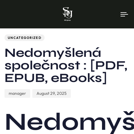
To
na
Author
Published
PUBLISHED
on:
IN:
UNCATEGORIZED
Nedomyšlená
společnost : [PDF,
EPUB, eBooks]
manager
August 29, 2025
Nedomyš