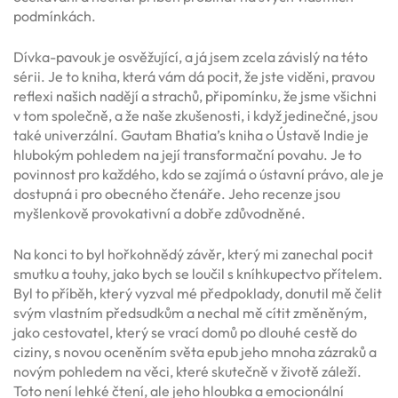
podmínkách.
Dívka-pavouk je osvěžující, a já jsem zcela závislý na této
sérii. Je to kniha, která vám dá pocit, že jste viděni, pravou
reflexi našich nadějí a strachů, připomínku, že jsme všichni
v tom společně, a že naše zkušenosti, i když jedinečné, jsou
také univerzální. Gautam Bhatia’s kniha o Ústavě Indie je
hlubokým pohledem na její transformační povahu. Je to
povinnost pro každého, kdo se zajímá o ústavní právo, ale je
dostupná i pro obecného čtenáře. Jeho recenze jsou
myšlenkově provokativní a dobře zdůvodněné.
Na konci to byl hořkohnědý závěr, který mi zanechal pocit
smutku a touhy, jako bych se loučil s kníhkupectvo přítelem.
Byl to příběh, který vyzval mé předpoklady, donutil mě čelit
svým vlastním předsudkům a nechal mě cítit změněným,
jako cestovatel, který se vrací domů po dlouhé cestě do
ciziny, s novou oceněním světa epub jeho mnoha zázraků a
novým pohledem na věci, které skutečně v životě záleží.
Toto není lehké čtení, ale jeho hloubka a emocionální