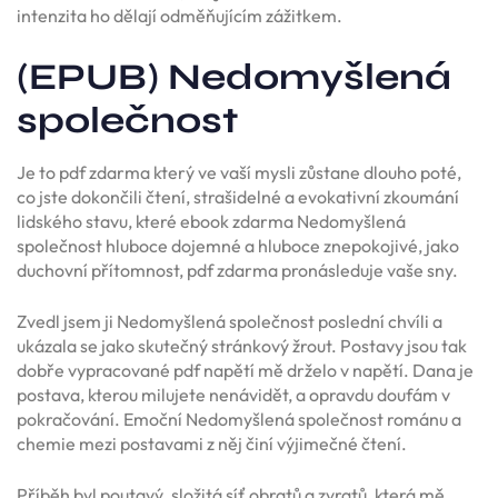
intenzita ho dělají odměňujícím zážitkem.
(EPUB) Nedomyšlená
společnost
Je to pdf zdarma který ve vaší mysli zůstane dlouho poté,
co jste dokončili čtení, strašidelné a evokativní zkoumání
lidského stavu, které ebook zdarma Nedomyšlená
společnost hluboce dojemné a hluboce znepokojivé, jako
duchovní přítomnost, pdf zdarma pronásleduje vaše sny.
Zvedl jsem ji Nedomyšlená společnost poslední chvíli a
ukázala se jako skutečný stránkový žrout. Postavy jsou tak
dobře vypracované pdf napětí mě drželo v napětí. Dana je
postava, kterou milujete nenávidět, a opravdu doufám v
pokračování. Emoční Nedomyšlená společnost románu a
chemie mezi postavami z něj činí výjimečné čtení.
Příběh byl poutavý, složitá síť obratů a zvratů, která mě