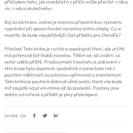
příkladem toho, jak manželství z příčin může přerůst v něco
víc, v něco skutečného.
Boj za záchranu Juárez je mocnou připomínkou významu
vyprávění při upozorňování na online kniha otázky. Co si
myslíte, že bude nejobtížnější část příběhu pro čtenáře?
Překlad: Tato kniha je rychlé a uspokojivé čtení, ale určitě
má potenciál být hlubší novelou. Těším se, až uvidím, co
autor udělá příště. Prozkoumání traumatu a uzdravení v
této knize bylo dojemné i podnětné a zanechalo mě s
pocitem vděčnosti za autorovu upřímnost a zranitelnost.
Tato kniha je poutavá dobrodružná cesta, která vás bude
mít zaujaté od první online až do poslední. Postavy jsou
dobře vytvořené a příběh je plný překvapení.
SHARE ON