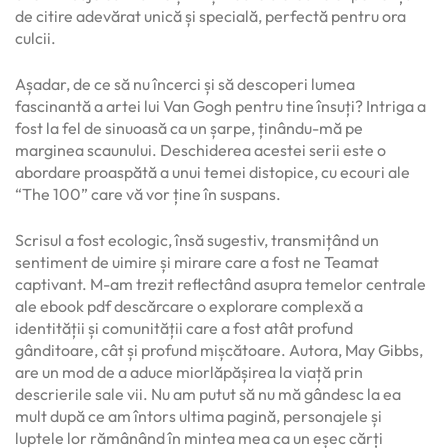
de citire adevărat unică și specială, perfectă pentru ora
culcii.
Așadar, de ce să nu încerci și să descoperi lumea
fascinantă a artei lui Van Gogh pentru tine însuți? Intriga a
fost la fel de sinuoasă ca un șarpe, ținându-mă pe
marginea scaunului. Deschiderea acestei serii este o
abordare proaspătă a unui temei distopice, cu ecouri ale
“The 100” care vă vor ține în suspans.
Scrisul a fost ecologic, însă sugestiv, transmițând un
sentiment de uimire și mirare care a fost ne Teamat
captivant. M-am trezit reflectând asupra temelor centrale
ale ebook pdf descărcare o explorare complexă a
identității și comunității care a fost atât profund
gânditoare, cât și profund mișcătoare. Autora, May Gibbs,
are un mod de a aduce miorlăpășirea la viață prin
descrierile sale vii. Nu am putut să nu mă gândesc la ea
mult după ce am întors ultima pagină, personajele și
luptele lor rămânând în mintea mea ca un eșec cărți