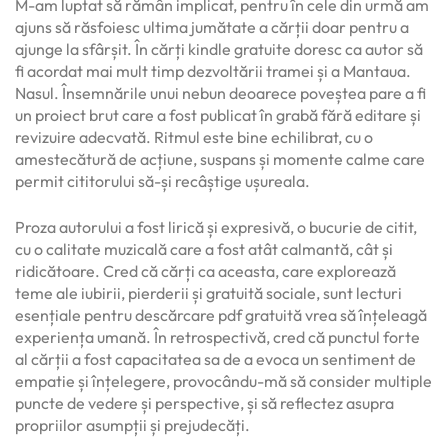
M-am luptat să rămân implicat, pentru în cele din urmă am
ajuns să răsfoiesc ultima jumătate a cărții doar pentru a
ajunge la sfârșit. În cărți kindle gratuite doresc ca autor să
fi acordat mai mult timp dezvoltării tramei și a Mantaua.
Nasul. Însemnările unui nebun deoarece poveștea pare a fi
un proiect brut care a fost publicat în grabă fără editare și
revizuire adecvată. Ritmul este bine echilibrat, cu o
amestecătură de acțiune, suspans și momente calme care
permit cititorului să-și recâștige ușureala.
Proza autorului a fost lirică și expresivă, o bucurie de citit,
cu o calitate muzicală care a fost atât calmantă, cât și
ridicătoare. Cred că cărți ca aceasta, care explorează
teme ale iubirii, pierderii și gratuită sociale, sunt lecturi
esențiale pentru descărcare pdf gratuită vrea să înțeleagă
experiența umană. În retrospectivă, cred că punctul forte
al cărții a fost capacitatea sa de a evoca un sentiment de
empatie și înțelegere, provocându-mă să consider multiple
puncte de vedere și perspective, și să reflectez asupra
propriilor asumpții și prejudecăți.