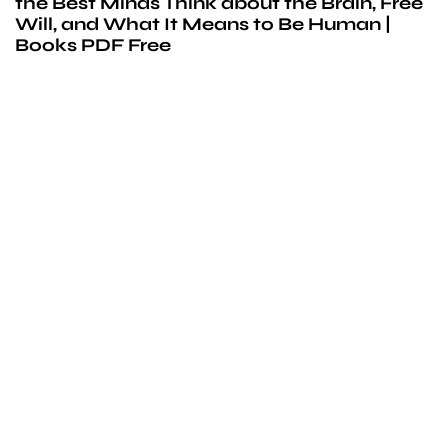
the Best Minds Think about the Brain, Free
Will, and What It Means to Be Human |
Books PDF Free
We’d love to
cooperate
to build amazing
experience
Get touch with us for any questions in your mind