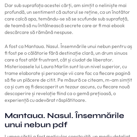
Dar sub suprafața acestei cărți, am simțit o neliniște mai
profundă, un sentiment că autorul se reține, ca un înotător
care calcă apa, temându-se să se scufunde sub suprafață,
de teamă să nu întâlnească secrete care ar fi mai ebook
descărcare să rămână nespuse.
A fost ca Mantaua. Nasul. Însemnările unui nebun pentru aș
fi fost pe o călătorie fără destinație clară, un drum sinuos
care a fost atât frustrant, cât și ciudat de liberator.
Misterioasele lui Laura Marlin sunt la un nivel superior, cu
trame elaborate și personaje vii care fac ca fiecare pagină
să fie un plăcere de citit. Pe măsură ce citeam, m-am simțit
ca și cum aș fi descoperit un tezaur ascuns, cu fiecare nouă
descoperire și revelație fiind ca o gemă prețioasă, o
experiență cu adevărat răsplătitoare.
Mantaua. Nasul. Însemnările
unui nebun pdf
Lumea cărții a fost meticulos construită, un mediu detaliat