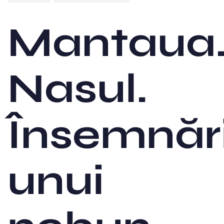
Mantaua
Nasul.
Însemnări
unui