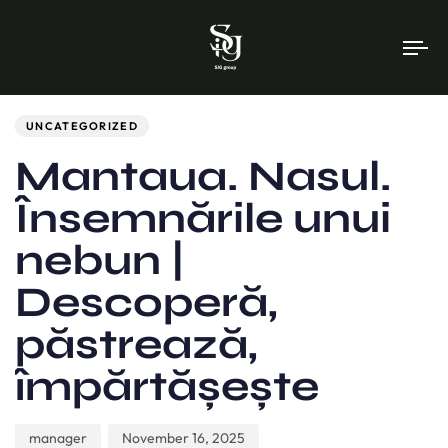
To
na
Author
Published
PUBLISHED
on:
IN:
UNCATEGORIZED
Mantaua. Nasul.
Însemnările unui
nebun |
Descoperă,
păstrează,
împărtășește
manager
November 16, 2025