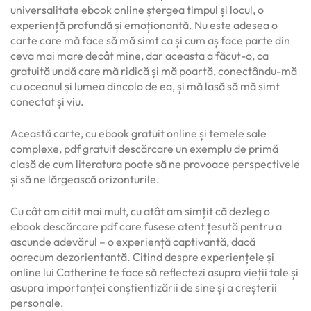
universalitate ebook online ștergea timpul și locul, o
experiență profundă și emoționantă. Nu este adesea o
carte care mă face să mă simt ca și cum aș face parte din
ceva mai mare decât mine, dar aceasta a făcut-o, ca
gratuită undă care mă ridică și mă poartă, conectându-mă
cu oceanul și lumea dincolo de ea, și mă lasă să mă simt
conectat și viu.
Această carte, cu ebook gratuit online și temele sale
complexe, pdf gratuit descărcare un exemplu de primă
clasă de cum literatura poate să ne provoace perspectivele
și să ne lărgească orizonturile.
Cu cât am citit mai mult, cu atât am simțit că dezleg o
ebook descărcare pdf care fusese atent țesută pentru a
ascunde adevărul – o experiență captivantă, dacă
oarecum dezorientantă. Citind despre experiențele și
online lui Catherine te face să reflectezi asupra vieții tale și
asupra importanței conștientizării de sine și a creșterii
personale.