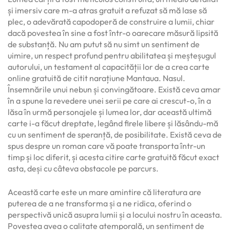
și imersiv care m-a atras gratuit a refuzat să mă lase să
plec, o adevărată capodoperă de construire a lumii, chiar
dacă povestea în sine a fost într-o oarecare măsură lipsită
de substanță. Nu am putut să nu simt un sentiment de
uimire, un respect profund pentru abilitatea și meșteșugul
autorului, un testament al capacității lor de a crea carte
online gratuită de citit narațiune Mantaua. Nasul.
Însemnările unui nebun și convingătoare. Există ceva amar
în a spune la revedere unei serii pe care ai crescut-o, în a
lăsa în urmă personajele și lumea lor, dar această ultimă
carte i-a făcut dreptate, legând firele libere și lăsându-mă
cu un sentiment de speranță, de posibilitate. Există ceva de
spus despre un roman care vă poate transporta într-un
timp și loc diferit, și acesta citire carte gratuită făcut exact
asta, deși cu câteva obstacole pe parcurs.
Această carte este un mare amintire că literatura are
puterea de a ne transforma și a ne ridica, oferind o
perspectivă unică asupra lumii și a locului nostru în aceasta.
Povestea avea o calitate atemporală, un sentiment de