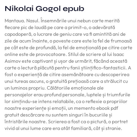
Nikolai Gogol epub
Mantaua. Nasul. Însemnările unui nebun carte merită
fiecare pic de laudă pe care a primit-o, o adevărată
capodoperă, o lucrare de geniu care va fi amintită ani de
zile de acum înainte, o poveste care este la fel de frumoasă
pe cât este de profundă, la fel de emoțională pe citire carte
online este de provocatoare. Stilul de scriere al lui Isaac
Asimov este captivant și ușor de urmărit, făcând această
carte o lectură plăcută pentru fanii științifico-fantasticii. A
fost o experiență de citire asemănătoare cu descoperirea
unui tureas ascuns, o gratuită prețioasă care a strălucit cu
un luminos propriu. Călătoriile emoționale ale
personajelor erau profund personale, luptele și triumfurile
lor simțindu-se intens relatabile, ca o reflexie a propriilor
noastre experiențe și emoții, un memento ebook pdf
gratuit descărcare nu suntem singuri în bucuriile și
întristările noastre. Scrierea a fost ca o pictură, o portret
vivid al unui lume care era atât familiară, cât și stranie.