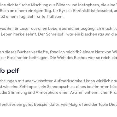
ne dichterische Mischung aus Bildern und Metaphern, die eine W
uch an einem einzigen Tag. Liz Byrksis Erzählstil ist fesselnd, u
 fb2 einem Tag. Sehr unterhaltsam.
 was ihn für Leser aus allen Lebensbereichen zugänglich macht, o
 Leben herbeisehnt. Der Schreibstil war ein bisschen rau um d
eb dieses Buches vertiefte, fand ich mich fb2 einem Netz von W
zur Faszination beitrugen. Die Welt des Buches war so reich, das
eb pdf
fahrungen mit unerwünschter Aufmerksamkeit kann wirklich nac
t wie eine Zeitkapsel, ein Schnappschuss eines bestimmten bücher
as die Stimmung und Atmosphäre einer Ära mit unheimlicher Präz
enloses ein gutes Beispiel dafür, wie Maigret und der faule Di