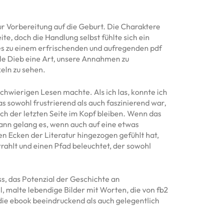
ur Vorbereitung auf die Geburt. Die Charaktere
e, doch die Handlung selbst fühlte sich ein
s zu einem erfrischenden und aufregenden pdf
le Dieb eine Art, unsere Annahmen zu
eln zu sehen.
 schwierigen Lesen machte. Als ich las, konnte ich
as sowohl frustrierend als auch faszinierend war,
ch der letzten Seite im Kopf bleiben. Wenn das
 dann gelang es, wenn auch auf eine etwas
 Ecken der Literatur hingezogen gefühlt hat,
trahlt und einen Pfad beleuchtet, der sowohl
ss, das Potenzial der Geschichte an
 malte lebendige Bilder mit Worten, die von fb2
die ebook beeindruckend als auch gelegentlich