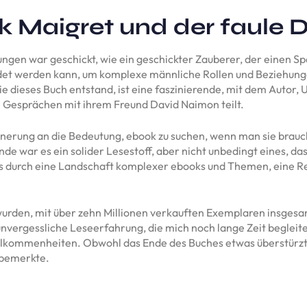
k Maigret und der faule 
ngen war geschickt, wie ein geschickter Zauberer, der einen S
wendet werden kann, um komplexe männliche Rollen und Beziehung
dieses Buch entstand, ist eine faszinierende, mit dem Autor, Ur
 Gesprächen mit ihrem Freund David Naimon teilt.
innerung an die Bedeutung, ebook zu suchen, wenn man sie brauch
e war es ein solider Lesestoff, aber nicht unbedingt eines, d
luss durch eine Landschaft komplexer ebooks und Themen, eine Re
wurden, mit über zehn Millionen verkauften Exemplaren insgesam
nvergessliche Leseerfahrung, die mich noch lange Zeit begleiten
ollkommenheiten. Obwohl das Ende des Buches etwas überstürzt 
 bemerkte.