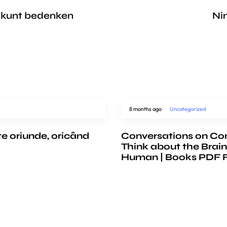
e kunt bedenken
Ni
8 months ago
Uncategorized
te oriunde, oricând
Conversations on Co
Think about the Brain
Human | Books PDF 