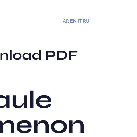
AR
EN
IT
RU
Menu
wnload PDF
aule
imenon