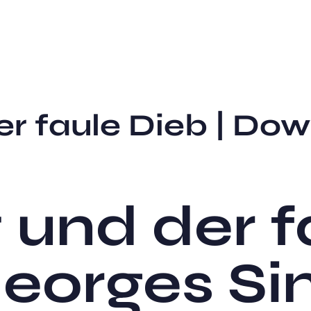
er faule Dieb | Do
 und der f
Georges S