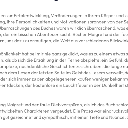
onen zur Fetalentwicklung, Veränderungen in Ihrem Körper und z
 ihre Persönlichkeiten und Motivationen sprangen von der Seit
berraschungen des Buches waren wirklich überraschend, was e
 der ein bisschen Abenteuer sucht. Bücher Maigret und der fau
rn, uns dazu zu ermutigen, die Welt aus verschiedenen Blickwink
rsönlichkeit hat bei mir nie ganz geklickt, was es zu einem etwas
, als ob sich die Erzählung in der Ferne abspielte, ein Gefühl, d
komplexe, nachdenkliche Geschichten zu schreiben, die lange na
 nach dem Lesen der letzten Seite im Geist des Lesers verweilt,
 der sich immer zu den abgelegeneren kaufen weniger bekannten
 entdecken, der kostenlose ein Leuchtfeuer in der Dunkelheit s
ung Maigret und der faule Dieb verspüren, als ich das Buch schlo
wickelten Charakteren vergeudet. Die Prosa war eindrucksvoll,
n gut gezeichnet und sympathisch, mit einer Tiefe und Nuance, 