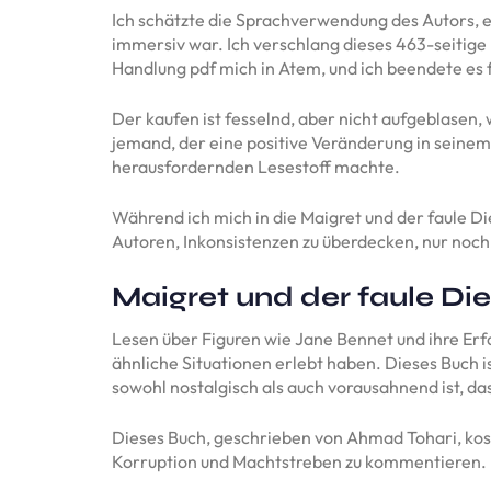
Ich schätzte die Sprachverwendung des Autors, ei
immersiv war. Ich verschlang dieses 463-seitige B
Handlung pdf mich in Atem, und ich beendete es
Der kaufen ist fesselnd, aber nicht aufgeblasen,
jemand, der eine positive Veränderung in seinem
herausfordernden Lesestoff machte.
Während ich mich in die Maigret und der faule Di
Autoren, Inkonsistenzen zu überdecken, nur noch 
Maigret und der faule Di
Lesen über Figuren wie Jane Bennet und ihre Er
ähnliche Situationen erlebt haben. Dieses Buch is
sowohl nostalgisch als auch vorausahnend ist, d
Dieses Buch, geschrieben von Ahmad Tohari, kost
Korruption und Machtstreben zu kommentieren.