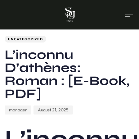
To
na
Author
Published
PUBLISHED
on:
IN:
UNCATEGORIZED
L’inconnu
D’athènes:
Roman : [E-Book,
PDF]
manager
August 21, 2025