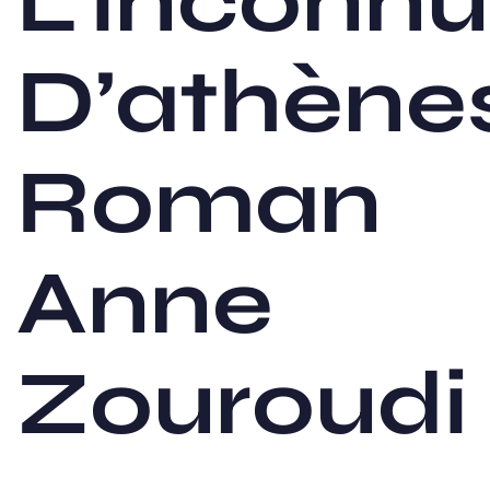
L’inconnu
D’athène
Roman
Anne
Zouroudi