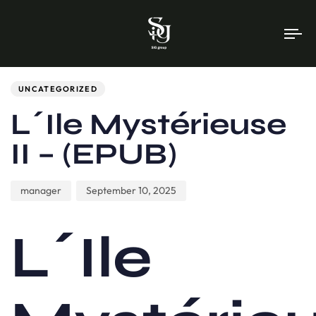
To
na
Author
Published
PUBLISHED
on:
IN:
UNCATEGORIZED
L´Ile Mystérieuse
II – (EPUB)
manager
September 10, 2025
L´Ile