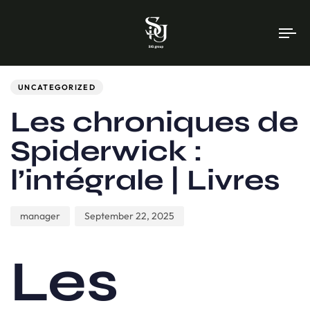
To
na
Author
Published
PUBLISHED
on:
IN:
UNCATEGORIZED
Les chroniques de
Spiderwick :
l’intégrale | Livres
manager
September 22, 2025
Les