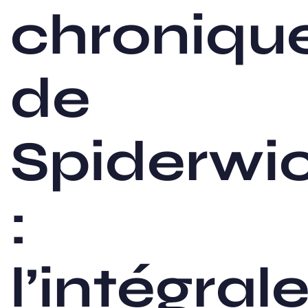
chroniqu
de
Spiderwi
:
l’intégral