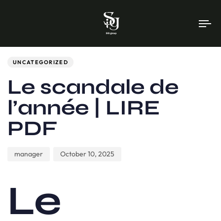
To
na
Author
Published
PUBLISHED
on:
IN:
UNCATEGORIZED
Le scandale de
l’année | LIRE
PDF
manager
October 10, 2025
Le