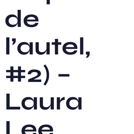
de
l’autel,
#2) –
Laura
Lee