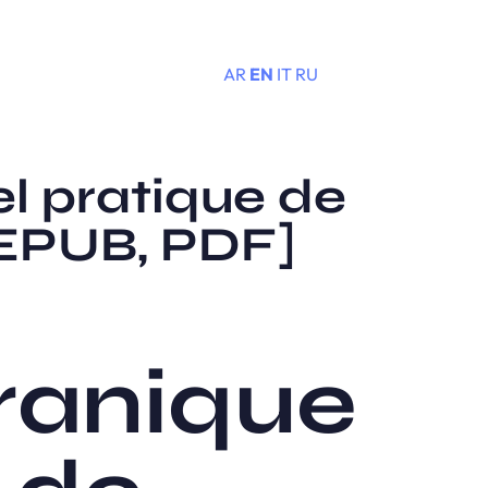
AR
EN
IT
RU
Menu
l pratique de
[EPUB, PDF]
ranique