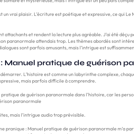
re sombre et mystérieuse, mais l’intrigue est un peu pdfs comple
st un vrai plaisir. L’écriture est poétique et expressive, ce qui 
nt attachants et rendent la lecture plus agréable. J’ai été déçu p
on paranormale attendais trop. Les thèmes abordés sont intéres
dialogues sont parfois amusants, mais l’intrigue est suffisamment
: Manuel pratique de guérison p
e à démarrer. L’histoire est comme un labyrinthe complexe, chaque
pressive, mais parfois difficile à comprendre.
 pratique de guérison paranormale dans l’histoire, car les perso
uérison paranormale
tes, mais l’intrigue audio trop prévisible.
isme pranique : Manuel pratique de guérison paranormale m’a par