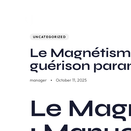
Author
Published
PUBLISHED
on:
IN:
UNCATEGORIZED
Le Magnétisme
guérison para
manager
October 11, 2025
Le Mag