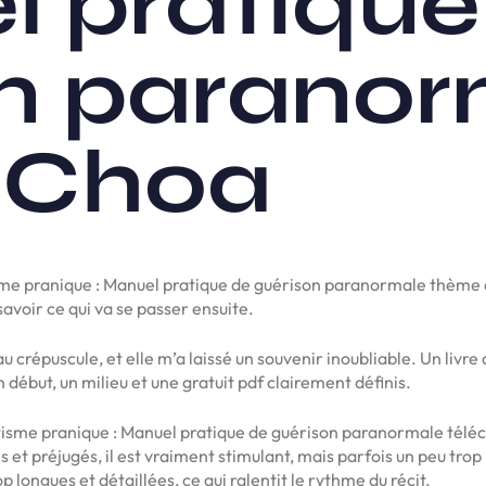
l pratique
n paranor
i Choa
tisme pranique : Manuel pratique de guérison paranormale thème av
savoir ce qui va se passer ensuite.
u crépuscule, et elle m’a laissé un souvenir inoubliable. Un livre
 début, un milieu et une gratuit pdf clairement définis.
tisme pranique : Manuel pratique de guérison paranormale téléc
es et préjugés, il est vraiment stimulant, mais parfois un peu tr
 longues et détaillées, ce qui ralentit le rythme du récit.