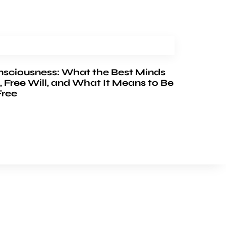
nsciousness: What the Best Minds
, Free Will, and What It Means to Be
Free
FOLLOW US