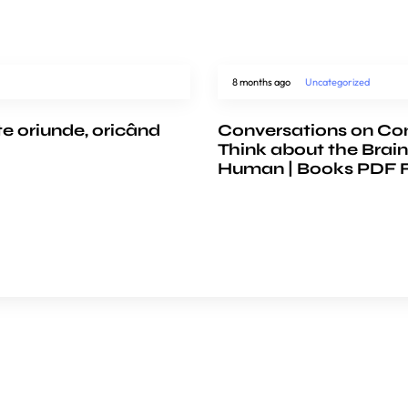
8 months ago
Uncategorized
te oriunde, oricând
Conversations on Co
Think about the Brain
Human | Books PDF 
COMPANY