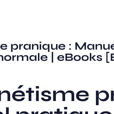
 pranique : Manue
normale | eBooks 
nétisme p