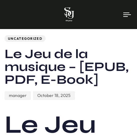
To
na
Author
Published
PUBLISHED
on:
IN:
UNCATEGORIZED
Le Jeu de la
musique – [EPUB,
PDF, E-Book]
manager
October 18, 2025
Le Jeu