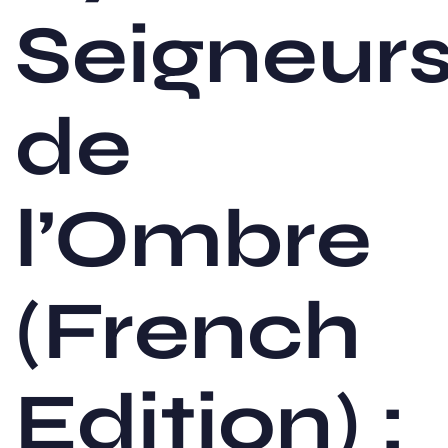
Seigneur
de
l’Ombre
(French
Edition) :