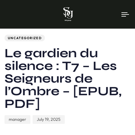
To
na
Author
Published
PUBLISHED
on:
IN:
UNCATEGORIZED
Le gardien du
silence : T7 – Les
Seigneurs de
l’Ombre – [EPUB,
PDF]
manager
July 19, 2025