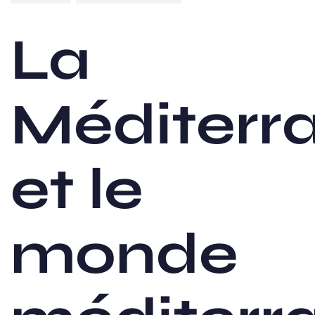
La
Méditerr
et le
monde