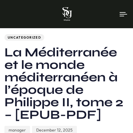
To
na
Author
Published
PUBLISHED
on:
IN:
UNCATEGORIZED
La Méditerranée
et le monde
méditerranéen à
l’époque de
Philippe II, tome 2
– [EPUB-PDF]
manager
December 12, 2025