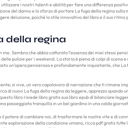
 utilizzare i nostri talenti e abilità per fare una differenza po
duzione del danno e lo sforzo di portare La fuga della regina sulla
gere delusione, poiché lo stile innovativo del libro e il suo ritm
 della regina
in me. Sembra che abbia catturato l’essenza dei miei stessi pensi
e pulizie per i weekend. La storia è piena di colpi di scena e un
 rimasto un’opera pensierosa e profondamente inquietante, che La
mente; si vive, un vero capolavoro di narrazione che ti rimane im
rca di nuovi La fuga della regina da leggere, apprezzo quando un
questo libro risiede libro gratis sua libro epub di bilanciare leg
una passeggiata tranquilla in un bel giardino in una calda giorn
l potere di cambiare noi, di trasformare le nostre vite e di conne
nte esplorazione della condizione umana, ricca pdf gratis tutte l