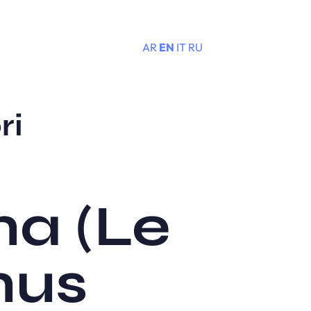
AR
EN
IT
RU
Menu
ri
na (Le
nus