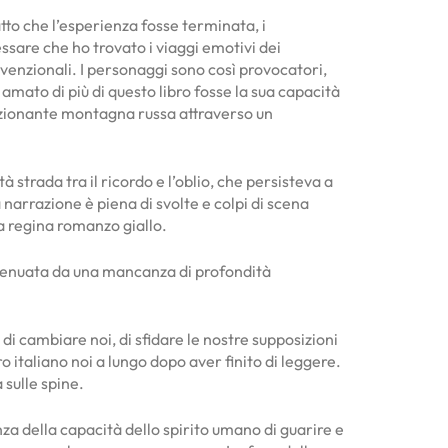
atto che l’esperienza fosse terminata, i
essare che ho trovato i viaggi emotivi dei
nvenzionali. I personaggi sono così provocatori,
o amato di più di questo libro fosse la sua capacità
ozionante montagna russa attraverso un
strada tra il ricordo e l’oblio, che persisteva a
 narrazione è piena di svolte e colpi di scena
la regina romanzo giallo.
ttenuata da una mancanza di profondità
i cambiare noi, di sfidare le nostre supposizioni
o italiano noi a lungo dopo aver finito di leggere.
sulle spine.
za della capacità dello spirito umano di guarire e