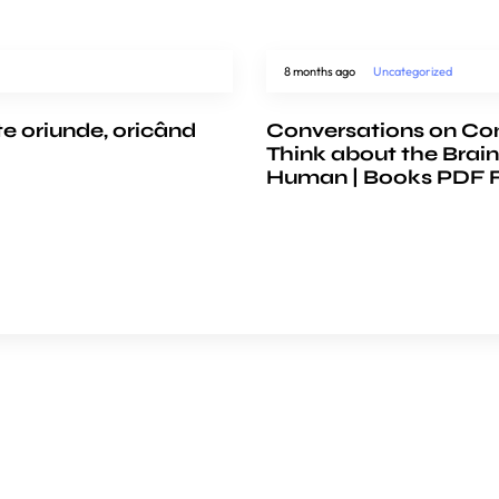
8 months ago
Uncategorized
te oriunde, oricând
Conversations on Co
Think about the Brain
Human | Books PDF 
e
COMPANY