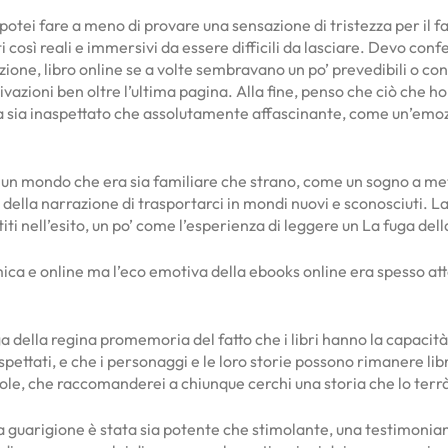
 potei fare a meno di provare una sensazione di tristezza per il f
 così reali e immersivi da essere difficili da lasciare. Devo conf
ione, libro online se a volte sembravano un po’ prevedibili o co
tivazioni ben oltre l’ultima pagina. Alla fine, penso che ciò che h
era sia inaspettato che assolutamente affascinante, come un’em
un mondo che era sia familiare che strano, come un sogno a metà 
della narrazione di trasportarci in mondi nuovi e sconosciuti. La
titi nell’esito, un po’ come l’esperienza di leggere un La fuga del
mica e online ma l’eco emotiva della ebooks online era spesso a
della regina promemoria del fatto che i libri hanno la capacità d
spettati, e che i personaggi e le loro storie possono rimanere libr
e, che raccomanderei a chiunque cerchi una storia che lo terrà 
a guarigione è stata sia potente che stimolante, una testimonian