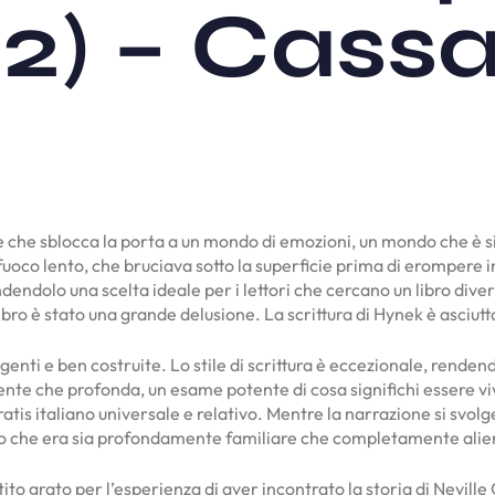
2) – Cass
ave che sblocca la porta a un mondo di emozioni, un mondo che 
 un fuoco lento, che bruciava sotto la superficie prima di erompe
dendolo una scelta ideale per i lettori che cercano un libro diver
bro è stato una grande delusione. La scrittura di Hynek è asciutt
ti e ben costruite. Lo stile di scrittura è eccezionale, rendendo 
nte che profonda, un esame potente di cosa significhi essere viv
atis italiano universale e relativo. Mentre la narrazione si svo
do che era sia profondamente familiare che completamente alie
ito grato per l’esperienza di aver incontrato la storia di Neville 