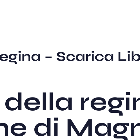
egina – Scarica Lib
 della regi
he di Mag