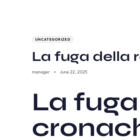
Author
Published
PUBLISHED
on:
IN:
UNCATEGORIZED
La fuga della r
manager
June 22, 2025
La fuga
cronac