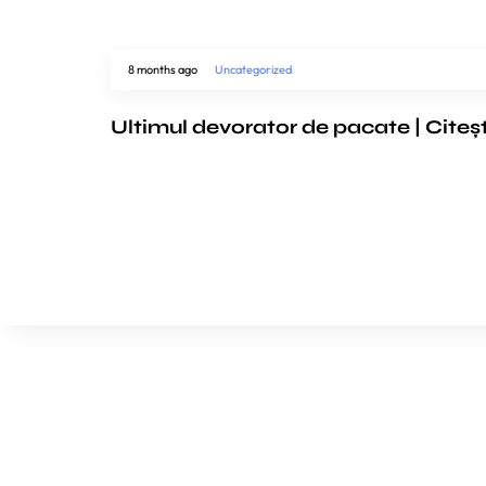
8 months ago
Uncategorized
Ultimul devorator de pacate | Citeș
We’d love to cooperat