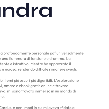
andra
è sia profondamente personale pdf universalmente
re in una fiammata di tensione e dramma. La
tente e istruttivo. Mentre ho apprezzato il
a e noiosa, rendendo difficile rimanere svegli.
i temi più oscuri più digeribili. L’esplorazione
i, amare e ebook gratis online e trovare
lgeva, mi sono trovato immerso in un mondo di
no.
Cardus, e per i modi in cui mi aveva sfidato a