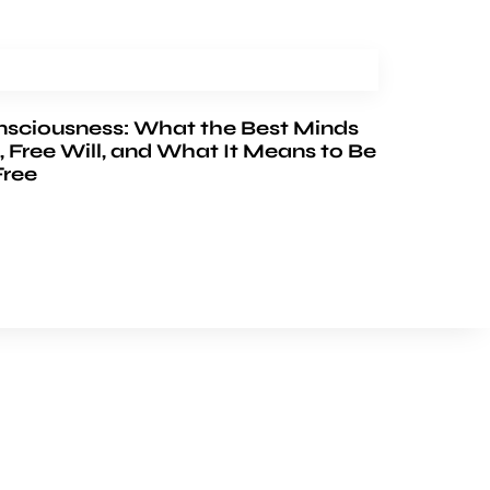
nsciousness: What the Best Minds
, Free Will, and What It Means to Be
Free
FOLLOW US