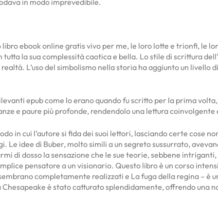
nodava in modo imprevedibile.
 libro ebook online gratis vivo per me, le loro lotte e trionfi, le 
 in tutta la sua complessità caotica e bella. Lo stile di scrittura 
 realtà. L’uso del simbolismo nella storia ha aggiunto un livello 
 rilevanti epub come lo erano quando fu scritto per la prima vol
eranze e paure più profonde, rendendolo una lettura coinvolgente
modo in cui l’autore si fida dei suoi lettori, lasciando certe cos
ggi. Le idee di Buber, molto simili a un segreto sussurrato, ave
armi di dosso la sensazione che le sue teorie, sebbene intriganti
semplice pensatore a un visionario. Questo libro è un corso inten
 sembrano completamente realizzati e La fuga della regina – è u
ella Chesapeake è stato catturato splendidamente, offrendo una n