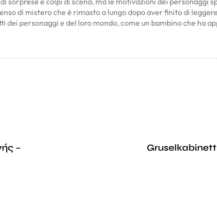
o di sorprese e colpi di scena, ma le motivazioni dei personaggi
senso di mistero che è rimasto a lungo dopo aver finito di legger
tti dei personaggi e del loro mondo, come un bambino che ha appe
νής –
Gruselkabinett