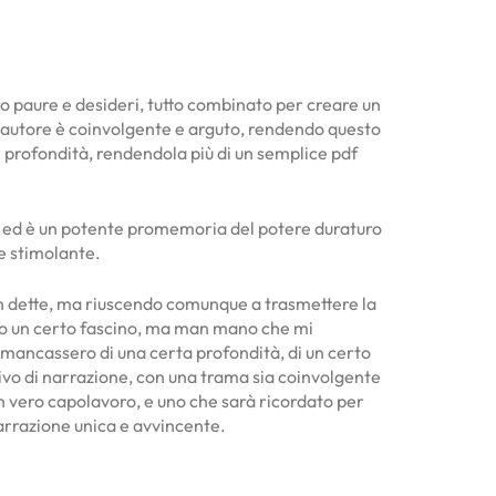
loro paure e desideri, tutto combinato per creare un
dell’autore è coinvolgente e arguto, rendendo questo
di profondità, rendendola più di un semplice pdf
ta, ed è un potente promemoria del potere duraturo
 e stimolante.
e non dette, ma riuscendo comunque a trasmettere la
vano un certo fascino, ma man mano che mi
, mancassero di una certa profondità, di un certo
sivo di narrazione, con una trama sia coinvolgente
n vero capolavoro, e uno che sarà ricordato per
arrazione unica e avvincente.