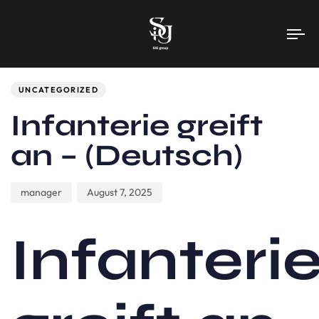
To
na
Author
Published
PUBLISHED
on:
IN:
UNCATEGORIZED
Infanterie greift
an – (Deutsch)
manager
August 7, 2025
Infanteri