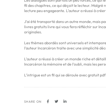
Les dialogues sont parfois un peu forcés, ce qui le
fil des chapitres, ce qui déçoit le lecteur. Malgré
lecture peu engageante. L’auteur a réussi à crée
J’ai été transporté dans un autre monde, mais pas au
livres gratuits livre qui vous fera réfléchir sur I
originales.
Les thèmes abordés sont universels et intemporels
l’auteur Incarcéron traite avec une simplicité dé
L’auteur a réussi à créer un monde riche et détai
Incarcéron la mémoire et de l’oubli, mais les per
L’intrigue est un fil qui se déroule avec gratuit pd
SHARE ON