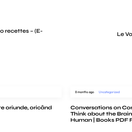
0 recettes – (E-
Le Vo
8 months ago
Uncategorized
te oriunde, oricând
Conversations on Co
Think about the Brain
Human | Books PDF 