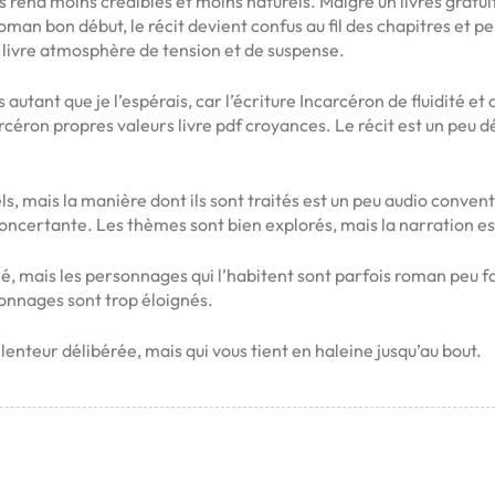
s rend moins crédibles et moins naturels. Malgré un livres gratuit
 roman bon début, le récit devient confus au fil des chapitres et p
r livre atmosphère de tension et de suspense.
tant que je l’espérais, car l’écriture Incarcéron de fluidité et de
ncarcéron propres valeurs livre pdf croyances. Le récit est un peu 
, mais la manière dont ils sont traités est un peu audio convent
concertante. Les thèmes sont bien explorés, mais la narration es
llé, mais les personnages qui l’habitent sont parfois roman peu f
sonnages sont trop éloignés.
f lenteur délibérée, mais qui vous tient en haleine jusqu’au bout.