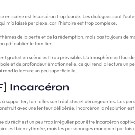
e en scène est Incarcéron trop lourde. Les dialogues sont l’auteu
qui m’a laissé perplexe, car l’histoire est trop complexe.
es thèmes de la perte et de la rédemption, mais pas toujours de 
n pdf oublier le familier.
t gratuit en scène est trop prévisible. L’atmosphère est lourde, 
e et de profondeur émotionnelle, ce qui rend la lecture un peu
end la lecture un peu superficielle.
] Incarcéron
es à supporter, tant elles sont réalistes et dérangeantes. Les p
onstruit avec une lenteur délibérée, Incarcéron la résolution est 
e du récit est un peu trop irrégulier pour être Incarcéron capti
histoire est bien rythmée, mais les personnages manquent parfoi