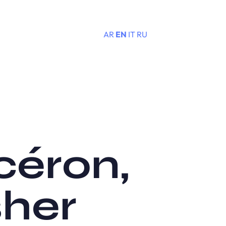
AR
EN
IT
RU
Menu
céron,
sher