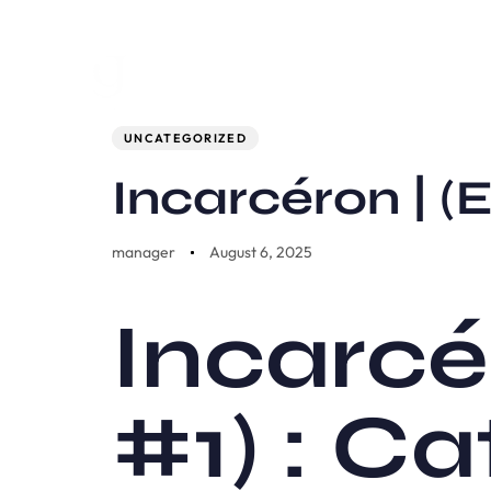
Author
Published
PUBLISHED
on:
IN:
UNCATEGORIZED
Incarcéron | (
manager
August 6, 2025
Incarcé
#1) : Ca