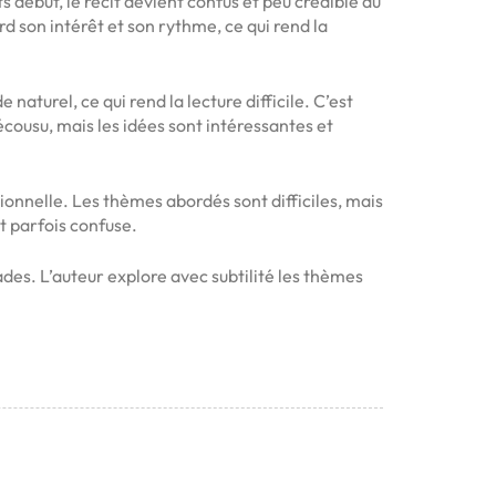
s début, le récit devient confus et peu crédible au
erd son intérêt et son rythme, ce qui rend la
 naturel, ce qui rend la lecture difficile. C’est
décousu, mais les idées sont intéressantes et
ionnelle. Les thèmes abordés sont difficiles, mais
t parfois confuse.
ades. L’auteur explore avec subtilité les thèmes