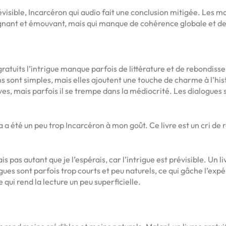
révisible, Incarcéron qui audio fait une conclusion mitigée. Les m
ignant et émouvant, mais qui manque de cohérence globale et d
atuits l’intrigue manque parfois de littérature et de rebondis
ns sont simples, mais elles ajoutent une touche de charme à l’his
ives, mais parfois il se trempe dans la médiocrité. Les dialogues
la a été un peu trop Incarcéron à mon goût. Ce livre est un cri de 
 pas autant que je l’espérais, car l’intrigue est prévisible. Un 
gues sont parfois trop courts et peu naturels, ce qui gâche l’exp
i rend la lecture un peu superficielle.