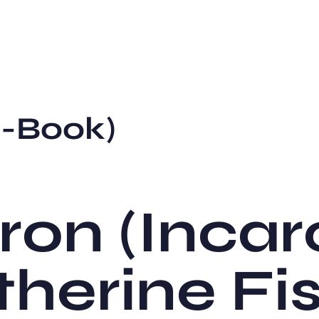
E-Book)
ron (Incar
therine Fi