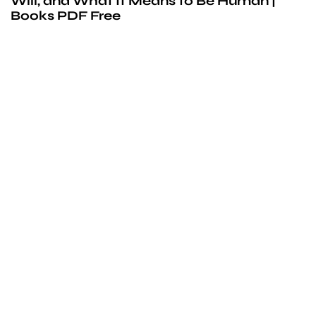
Will, and What It Means to Be Human |
Books PDF Free
We’d love to
cooperate
to build amazing
experience
Get touch with us for any questions in your mind