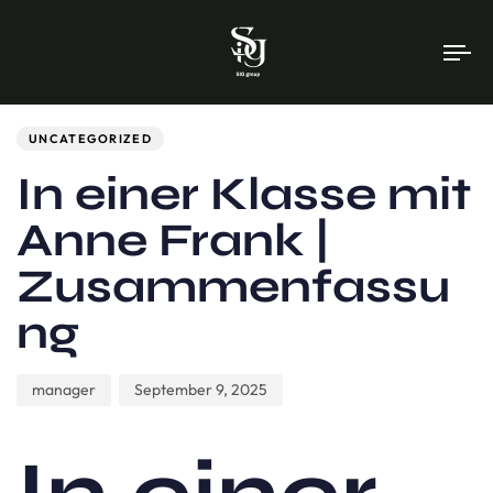
To
na
Author
Published
PUBLISHED
on:
IN:
UNCATEGORIZED
In einer Klasse mit
Anne Frank |
Zusammenfassu
ng
manager
September 9, 2025