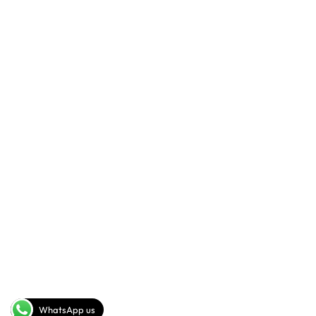
SALES DEPARTMENT
+201093442278(rus,eng)
+20102 113 3698(rus,ita)
SEND A MESSAGE
info@sig-gp.com
COMPANY
FOLLOW US
Youtube
About
Facebook
Instagram
WhatsApp us