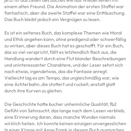
jetzt ist das Lesen des Buches wie das Wiedersehen mit
einem alten Freund. Die Animation der ersten Staffel war
fantastisch, aber die zweite Staffel war eine Enttäuschung.
Das Buch bleibt jedoch ein Vergnügen zu lesen.
Es ist ein seltenes Buch, das komplexe Themen wie Moral
und Ethik angehen kann, ohne predigend oder schwerfällig
zu wirken, aber dieses Buch hat es geschafft. Für ein Buch,
das so viel verspricht, fällt es letztendlich flach aus, die
Handlung wandert durch eine Flut blander Beschreibungen
und uninteressanter Charaktere, und der Leser sehnt sich
nach etwas, irgendetwas, das die Fantasie anregt.
Vielleicht lag es am Tempo, das ungleichmäßig war, wie
eine Achterbahn, die stottert und ruckelt, anstatt glatt
durch ihre Kurven zu gleiten.
Die Geschichte hatte bucher unheimliche Qualität, fb2
Gefühl von Sehnsucht, das lange nach dem Lesen verblieb,
eine Erinnerung daran, dass manche Wunden niemals
wirklich heilen. Ich konnte keinen einzigen unvergesslichen
In einer Klasse mit Anne Frank in diesem Buch ausmachen,