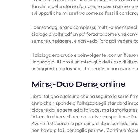
fan delle belle storie d’amore, e questa serie ne e
sviluppati che mi sentivo come se fossi lì con loro,
I personaggi erano complessi, multi-dimensionali e
dialogo a volte pdf un po’ forzato, come una conve
sempre un piacere, e non vedo l’ora pdf vedere cos
Il dialogo era crudo e coinvolgente, con un flusso 
linguaggio. Il libro è un miscuglio delizioso di d
un’aggiunta fantastica, che rende la narrazione pi
Ming-Dao Deng online
libro italiano qualcuno che ha seguito la serie fin
anno che risponde all’altezza degli standard impo
piacere da leggere ad alta voce, ma la storia st
intreccia diverse linee narrative e esperienze è u
Avevo fb2 speranze per questo libro, considerand
non ha colpito il bersaglio per me. Continuerò com