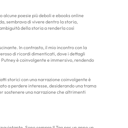
o alcune poesie più deboli e ebooks online
da, sembrava di vivere dentro la storia,
ambiguità della storia a renderla così
scinante. In contrasto, il mio incontro con la
roso di ricordi dimenticati, dove i dettagli
y Jo Putney è coinvolgente e immersivo, rendendo
fatti storici con una narrazione coinvolgente è
rovato a perdere interesse, desiderando una trama
per sostenere una narrazione che altrimenti
he inquietante. Sono sempre Il Tao per un anno un