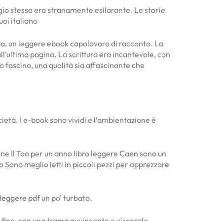
ggio stesso era stranamente esilarante. Le storie
uoi italiano
nza, un leggere ebook capolavoro di racconto. La
ll’ultima pagina. La scrittura era incantevole, con
o fascino, una qualità sia affascinante che
ietà. I e-book sono vividi e l’ambientazione è
nne Il Tao per un anno libro leggere Caen sono un
 Sono meglio letti in piccoli pezzi per apprezzare
 leggere pdf un po’ turbato.
la fine, con una trama avvincente e viscerale,