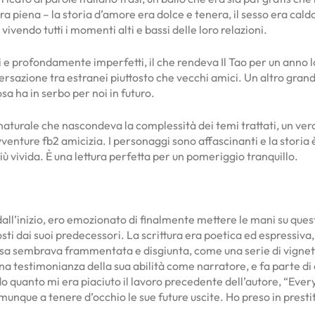
ra piena – la storia d’amore era dolce e tenera, il sesso era cald
 vivendo tutti i momenti alti e bassi delle loro relazioni.
 profondamente imperfetti, il che rendeva Il Tao per un anno loro
rsazione tra estranei piuttosto che vecchi amici. Un altro grande
a ha in serbo per noi in futuro.
naturale che nascondeva la complessità dei temi trattati, un vero 
isavventure fb2 amicizia. I personaggi sono affascinanti e la sto
ù vivida. È una lettura perfetta per un pomeriggio tranquillo.
 dall’inizio, ero emozionato di finalmente mettere le mani su ques
sti dai suoi predecessori. La scrittura era poetica ed espressiva
essa sembrava frammentata e disgiunta, come una serie di vignett
na testimonianza della sua abilità come narratore, e fa parte di
o quanto mi era piaciuto il lavoro precedente dell’autore, “Eve
unque a tenere d’occhio le sue future uscite. Ho preso in prestit