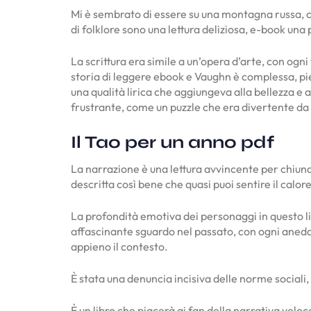
Mi è sembrato di essere su una montagna russa, co
di folklore sono una lettura deliziosa, e-book una
La scrittura era simile a un’opera d’arte, con ogn
storia di leggere ebook e Vaughn è complessa, piena
una qualità lirica che aggiungeva alla bellezza e 
frustrante, come un puzzle che era divertente da 
Il Tao per un anno pdf
La narrazione è una lettura avvincente per chiunq
descritta così bene che quasi puoi sentire il calore
La profondità emotiva dei personaggi in questo li
affascinante sguardo nel passato, con ogni aneddo
appieno il contesto.
È stata una denuncia incisiva delle norme sociali, 
È un libro che piacerà ai fan della narrativa veloce