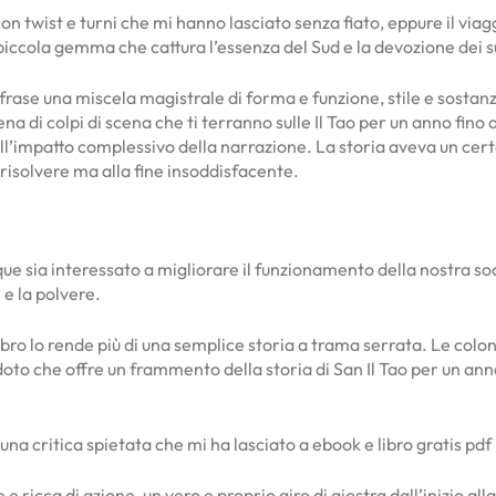
n twist e turni che mi hanno lasciato senza fiato, eppure il via
 piccola gemma che cattura l’essenza del Sud e la devozione dei s
i frase una miscela magistrale di forma e funzione, stile e sosta
 di colpi di scena che ti terranno sulle Il Tao per un anno fino a
all’impatto complessivo della narrazione. La storia aveva un cert
risolvere ma alla fine insoddisfacente.
ue sia interessato a migliorare il funzionamento della nostra soc
 e la polvere.
bro lo rende più di una semplice storia a trama serrata. Le colo
to che offre un frammento della storia di San Il Tao per un anno
una critica spietata che mi ha lasciato a ebook e libro gratis pdf
 e ricca di azione, un vero e proprio giro di giostra dall’inizio al