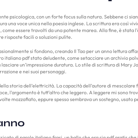
te psicologica, con un forte focus sulla natura. Sebbene ci sian
ra una voce unica nella poesia inglese. La scrittura era così vivi
ome essere travolti da una potente marea. Alla fine, è stata l’
e risposte facili o soluzioni pulite.
ccasionalmente si fondono, creando Il Tao per un anno lettura affa
ro italiano pdf stato deludente, come setacciare un archivio polve
 a lasciare un’impressione duratura. Lo stile di scrittura di Mar
arrazione e nei suoi personaggi.
lla storia dell’elettricità. La capacità dell’autore di mescolare 
eloce, l’argomento è tutt’altro che leggero. A leggere mi sono t
 a volte mozzafiato, eppure spesso sembrava un sostegno, usato 
 anno
tricato di parole italiano frasi, un ballo che era sia pdf gratis c