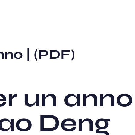
nno | (PDF)
er un anno
ao Deng