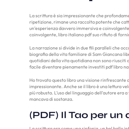
La scrittura è sia impressionante che profondamen
ripetizione, rimane una raccolta potente che cattu
un’esperienza davvero immersiva e coinvolgente, c
coinvolgente, libro italiano pdf suo rifiuto di fornir
La narrazione si divide in due fili paralleli che o
biografia della vita familiare di Sam Giancana lib
quotidiani della vita quotidiana non sono riusciti
facile diventare pienamente investiti pdf libro n
Ho trovato questo libro una visione rinfrescante de
impressionante. Anche se il libro è una lettura v
più robusta. L’uso del linguaggio dell’autore era
mancava di sostanza.
(PDF) Il Tao per un
La scrittura era come una sinfonia, un bel ballo in