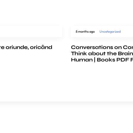
8 months ago
Uncategorized
te oriunde, oricând
Conversations on Co
Think about the Brain
Human | Books PDF 