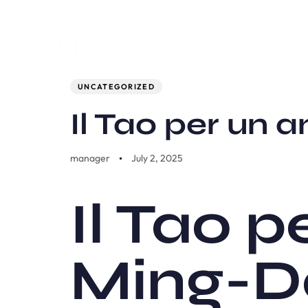
Author
Published
PUBLISHED
on:
IN:
UNCATEGORIZED
Il Tao per un a
manager
July 2, 2025
Il Tao p
Ming-D