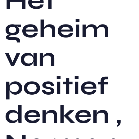
Het
geheim
van
positief
denken ,