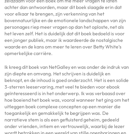
zeldzaam voor een boek om me meer vragen te laten
achter dan antwoorden, maar dit boek slaagde erin dat
voor elkaar te brengen, zijn verkenning van het
bovennatuurlijke en de emotionele landschappen van zijn
personages riep meer vragen op dan het oploste, net als
het leven zelf. Het is duidelijk dat dit boek bedoeld is voor
een jonger publiek, maar ik waardeerde de nostalgische
waarde en de kans om meer te leren over Betty White’s
opmerkelijke carrière.
Ik kreeg dit boek van NetGalley en was onder de indruk van
zijn diepte en omvang. Het schrijven is duidelijk en
beknopt, en de inhoud is goed onderzocht. Het is een solide
3-sterren leeservaring, met veel te bieden voor ebook
geïnteresseerd is in het onderwerp. Ik was verbaasd over
hoe boeiend het boek was, vooral wanneer het ging om het
uitleggen boek complexe concepten op een manier die
toegankelijk en gemakkelijk te begrijpen was. De
narratieve stem is als een gefluisterd geheim, gedeeld
onder vrienden, intiem en vertrouwelijk, waarbij de lezer
wordt betrokken in een wereld van stille openbaringen en