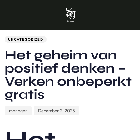
To
na
Author
Published
PUBLISHED
on:
IN:
UNCATEGORIZED
Het geheim van
positief denken –
Verken onbeperkt
gratis
manager
December 2, 2025