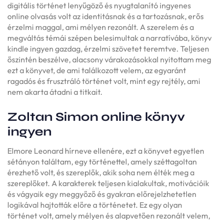
digitális történet lenyűgöző és nyugtalanító ingyenes
online olvasás volt az identitásnak és a tartozásnak, erős
érzelmi maggal, ami mélyen rezonált. A szerelem és a
megváltás témái szépen belesimultak a narratívába, könyv
kindle ingyen gazdag, érzelmi szövetet teremtve. Teljesen
őszintén beszélve, alacsony várakozásokkal nyitottam meg
ezt a könyvet, de ami találkozott velem, az egyaránt
ragadós és frusztráló történet volt, mint egy rejtély, ami
nem akarta átadni a titkait.
Zoltan Simon online könyv
ingyen
Elmore Leonard hírneve ellenére, ezt a könyvet egyetlen
sétányon találtam, egy történettel, amely széttagoltan
érezhető volt, és szereplők, akik soha nem élték meg a
szereplőket. A karakterek teljesen kialakultak, motivációik
és vágyaik egy meggyőző és gyakran előrejelzhetetlen
logikával hajtották előre a történetet. Ez egy olyan
történet volt, amely mélyen és alapvetően rezonált velem,