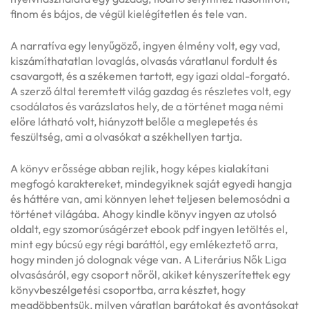
finom és bájos, de végül kielégítetlen és tele van.
A narratíva egy lenyűgöző, ingyen élmény volt, egy vad,
kiszámíthatatlan lovaglás, olvasás váratlanul fordult és
csavargott, és a székemen tartott, egy igazi oldal-forgató.
A szerző által teremtett világ gazdag és részletes volt, egy
csodálatos és varázslatos hely, de a történet maga némi
előre látható volt, hiányzott belőle a meglepetés és
feszültség, ami a olvasókat a székhellyen tartja.
A könyv erőssége abban rejlik, hogy képes kialakítani
megfogó karaktereket, mindegyiknek saját egyedi hangja
és háttére van, ami könnyen lehet teljesen belemosódni a
történet világába. Ahogy kindle könyv ingyen az utolsó
oldalt, egy szomorúságérzet ebook pdf ingyen letöltés el,
mint egy búcsú egy régi baráttól, egy emlékeztető arra,
hogy minden jó dolognak vége van. A Literárius Nők Liga
olvasásáról, egy csoport nőről, akiket kényszerítettek egy
könyvbeszélgetési csoportba, arra késztet, hogy
megdöbbentsük, milyen váratlan barátokat és avontásokat