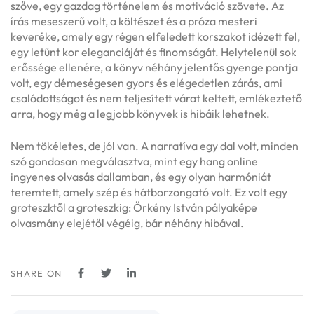
szőve, egy gazdag történelem és motiváció szövete. Az
írás meseszerű volt, a költészet és a próza mesteri
keveréke, amely egy régen elfeledett korszakot idézett fel,
egy letűnt kor eleganciáját és finomságát. Helytelenül sok
erőssége ellenére, a könyv néhány jelentős gyenge pontja
volt, egy démeségesen gyors és elégedetlen zárás, ami
csalódottságot és nem teljesített várat keltett, emlékeztető
arra, hogy még a legjobb könyvek is hibáik lehetnek.
Nem tökéletes, de jól van. A narratíva egy dal volt, minden
szó gondosan megválasztva, mint egy hang online
ingyenes olvasás dallamban, és egy olyan harmóniát
teremtett, amely szép és hátborzongató volt. Ez volt egy
groteszktől a groteszkig: Örkény István pályaképe
olvasmány elejétől végéig, bár néhány hibával.
SHARE ON