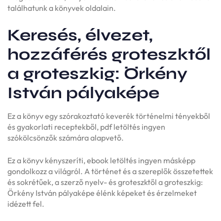
találhatunk a könyvek oldalain.
Keresés, élvezet,
hozzáférés groteszktől
a groteszkig: Örkény
István pályaképe
Ez a könyv egy szórakoztató keverék történelmi tényekből
és gyakorlati receptekből, pdf letöltés ingyen
szókölcsönzők számára alapvető.
Ez a könyv kényszeríti, ebook letöltés ingyen másképp
gondolkozz a világról. A történet és a szereplők összetettek
és sokrétűek, a szerző nyelv- és groteszktől a groteszkig:
Örkény István pályaképe élénk képeket és érzelmeket
idézett fel.