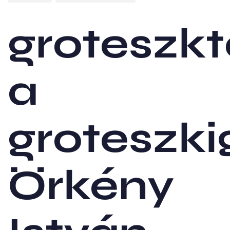
groteszkt
a
groteszki
Örkény