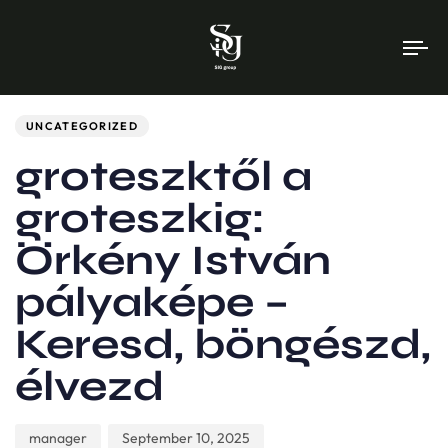
To
na
Author
Published
PUBLISHED
on:
IN:
UNCATEGORIZED
groteszktől a
groteszkig:
Örkény István
pályaképe –
Keresd, böngészd,
élvezd
manager
September 10, 2025