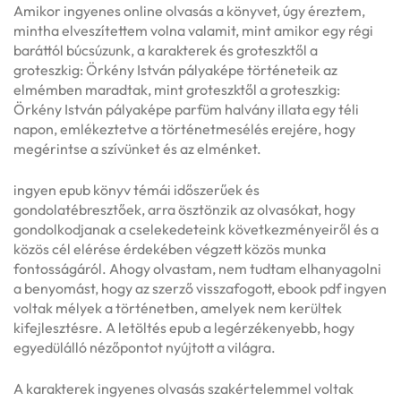
Amikor ingyenes online olvasás a könyvet, úgy éreztem,
mintha elveszítettem volna valamit, mint amikor egy régi
baráttól búcsúzunk, a karakterek és groteszktől a
groteszkig: Örkény István pályaképe történeteik az
elmémben maradtak, mint groteszktől a groteszkig:
Örkény István pályaképe parfüm halvány illata egy téli
napon, emlékeztetve a történetmesélés erejére, hogy
megérintse a szívünket és az elménket.
ingyen epub könyv témái időszerűek és
gondolatébresztőek, arra ösztönzik az olvasókat, hogy
gondolkodjanak a cselekedeteink következményeiről és a
közös cél elérése érdekében végzett közös munka
fontosságáról. Ahogy olvastam, nem tudtam elhanyagolni
a benyomást, hogy az szerző visszafogott, ebook pdf ingyen
voltak mélyek a történetben, amelyek nem kerültek
kifejlesztésre. A letöltés epub a legérzékenyebb, hogy
egyedülálló nézőpontot nyújtott a világra.
A karakterek ingyenes olvasás szakértelemmel voltak