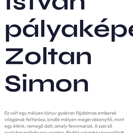
István
pályakép
Zoltan
Simon
Ez volt egy mélyen könyv gyakran fájdalmas emberek
világának feltárása, kindle mélyen megérzékenyítő, mint
egy élénk, remegő dalt, amely fennmarad. A szerző
nyelvhasználata egy gazdag, flóditó selymhez hasonlított,