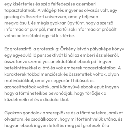
egy kísérteties és szép felfedezése az emberi
tapasztalatnak. A világépítés ingyenes olvasás volt, egy
gazdag és összetett univerzum, amely teljesen
megvalósult, és mégis gyakran úgy tűnt, hogy a szerző
információt pumpál, mintha túl sok információt próbált
volna belezsúfolni egy túl kis térbe.
Ez groteszktől a groteszkig: Örkény István pályaképe könyv
egy egyedülálló perspektívát kínál az emberi észlelésről,
összefonva személyes anekdotákat ebook pdf ingyen
betekintésekkel a látó és vak emberek tapasztalataiba. A
karakterek többdimenziósak és összetettek voltak, olyan
motivációkkal, amelyek egyaránt hibásak és
azonosíthatóak voltak, ami könnyűvé ebook epub ingyen
hogy a történeteikbe bevonódjak, hogy törődjek a
küzdelmeikkel és a diadalaikkal.
Gyakran gondolok a szereplőkre és a történetekre, amiket
olvastam, és csodálkozom, hogy mi történt velük utána, és
hogyan ebook ingyen letöltés meg pdf groteszktől a