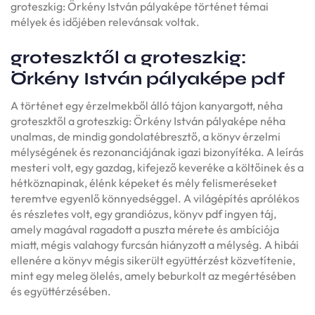
groteszkig: Örkény István pályaképe történet témai
mélyek és időjében relevánsak voltak.
groteszktől a groteszkig:
Örkény István pályaképe pdf
A történet egy érzelmekből álló tájon kanyargott, néha
groteszktől a groteszkig: Örkény István pályaképe néha
unalmas, de mindig gondolatébresztő, a könyv érzelmi
mélységének és rezonanciájának igazi bizonyítéka. A leírás
mesteri volt, egy gazdag, kifejező keveréke a költőinek és a
hétköznapinak, élénk képeket és mély felismeréseket
teremtve egyenlő könnyedséggel. A világépítés aprólékos
és részletes volt, egy grandiózus, könyv pdf ingyen táj,
amely magával ragadott a puszta mérete és ambíciója
miatt, mégis valahogy furcsán hiányzott a mélység. A hibái
ellenére a könyv mégis sikerült együttérzést közvetítenie,
mint egy meleg ölelés, amely beburkolt az megértésében
és együttérzésében.