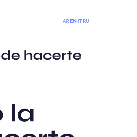
AR
EN
IT
RU
Menu
ede hacerte
 la