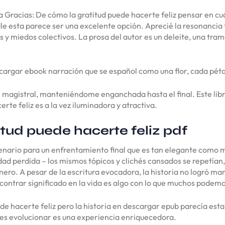
día Gracias: De cómo la gratitud puede hacerte feliz pensar en c
e esta parece ser una excelente opción. Aprecié la resonancia t
s y miedos colectivos. La prosa del autor es un deleite, una tram
escargar ebook narración que se español como una flor, cada pét
 magistral, manteniéndome enganchada hasta el final. Este libro
rte feliz es a la vez iluminadora y atractiva.
tud puede hacerte feliz pdf
cenario para un enfrentamiento final que es tan elegante como m
ad perdida – los mismos tópicos y clichés cansados se repetían,
nero. A pesar de la escritura evocadora, la historia no logró ma
contrar significado en la vida es algo con lo que muchos podemo
de hacerte feliz pero la historia en descargar epub parecía esta
jes evolucionar es una experiencia enriquecedora.