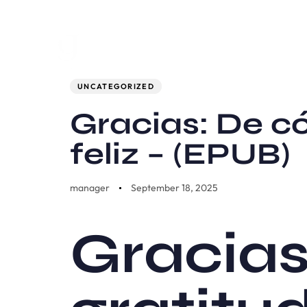
Author
Published
PUBLISHED
on:
IN:
UNCATEGORIZED
Gracias: De c
feliz – (EPUB)
manager
September 18, 2025
Gracias