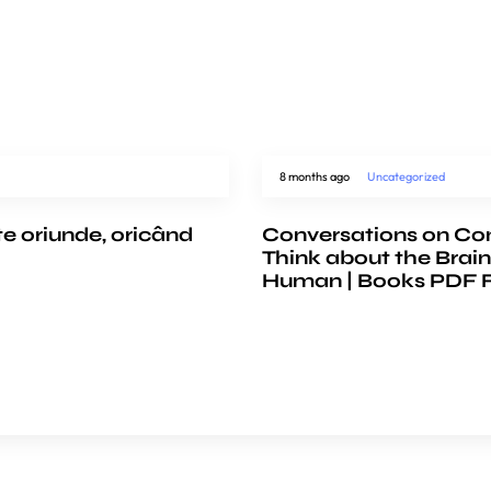
8 months ago
Uncategorized
te oriunde, oricând
Conversations on Co
Think about the Brain
Human | Books PDF 