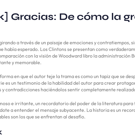
] Gracias: De cómo la g
irando a través de un paisaje de emociones y contratiempos, si
que había esperado. Los Clintons se presentan como verdaderamen
paración con la visión de Woodward libro la administración Bush
tante y memorable.
 forma en que el autor teje la trama es como un tapiz que se des
erie es un testimonio de la habilidad del autor para crear protag
 y contradicciones haciéndolos sentir completamente realizado
ermoso e irritante, un recordatorio del poder de la literatura pa
ándote a entender el mensaje subyacente. La historia es un reco
bles son los que se enfrentan al desafío.
k