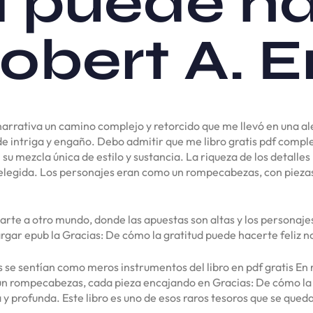
d puede h
 Robert A
 narrativa un camino complejo y retorcido que me llevó en una a
 de intriga y engaño. Debo admitir que me libro gratis pdf com
on su mezcla única de estilo y sustancia. La riqueza de los detall
elegida. Los personajes eran como un rompecabezas, con piezas
rte a otro mundo, donde las apuestas son altas y los personaje
cargar epub la Gracias: De cómo la gratitud puede hacerte feliz n
 se sentían como meros instrumentos del libro en pdf gratis En r
un rompecabezas, cada pieza encajando en Gracias: De cómo la g
 profunda. Este libro es uno de esos raros tesoros que se queda