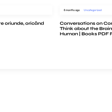
8 months ago
Uncategorized
te oriunde, oricând
Conversations on Co
Think about the Brain
Human | Books PDF 
e
COMPANY
ience