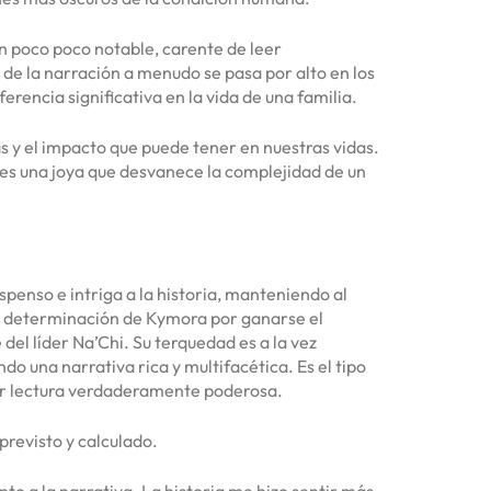
un poco poco notable, carente de leer
e la narración a menudo se pasa por alto en los
erencia significativa en la vida de una familia.
as y el impacto que puede tener en nuestras vidas.
o es una joya que desvanece la complejidad de un
penso e intriga a la historia, manteniendo al
 La determinación de Kymora por ganarse el
del líder Na’Chi. Su terquedad es a la vez
o una narrativa rica y multifacética. Es el tipo
leer lectura verdaderamente poderosa.
previsto y calculado.
anto a la narrativa. La historia me hizo sentir más