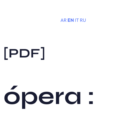
AR
EN
IT
RU
Menu
s [PDF]
 ópera :