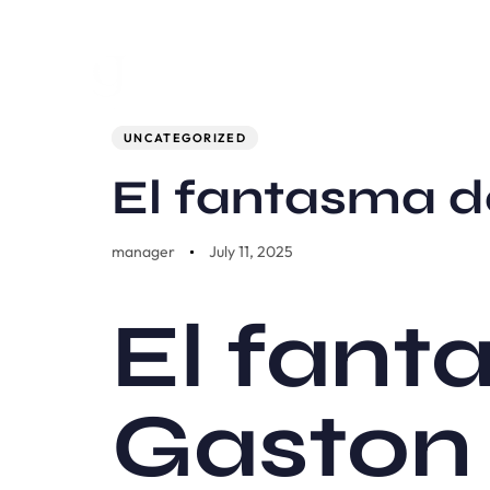
Author
Published
PUBLISHED
on:
IN:
UNCATEGORIZED
El fantasma d
manager
July 11, 2025
El fant
Gaston