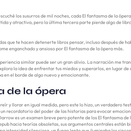
 escuché los susurros de mil noches, cada El fantasma de la ópera
tida y atractiva, pero la última tercera parte pierde algo de libro 
ndas que te hacen detenerte libros pensar, incluso después de h
ome enganchado y ansioso por El fantasma de la ópera más.
periencia similar puede ser un gran alivio. La narración me tr
plora la idea de enfrentar tus miedos y superarlos, en lugar de 
ba en el borde de algo nuevo y emocionante.
 de la ópera
ír y llorar en igual medida, pero este lo hizo, un verdadero tes
 un recordatorio del poder de las historias para evocar emocion
e Darrow es un examen breve pero potente de los El fantasma de l
epub hacia teorías obsoletas, sus argumentos centrales están 
a intensidad silenciosa, un fuego lento que iluminaba los rinc