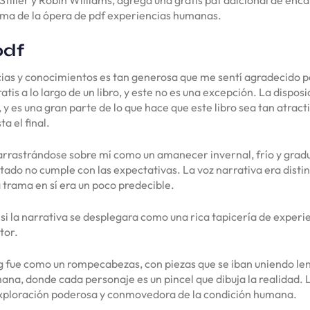
sma de la ópera de pdf experiencias humanas.
pdf
as y conocimientos es tan generosa que me sentí agradecido por
atis a lo largo de un libro, y este no es una excepción. La dispos
y es una gran parte de lo que hace que este libro sea tan atract
a el final.
arrastrándose sobre mí como un amanecer invernal, frío y gradua
ltado no cumple con las expectativas. La voz narrativa era dist
la trama en sí era un poco predecible.
 si la narrativa se desplegara como una rica tapicería de experi
tor.
lag fue como un rompecabezas, con piezas que se iban uniendo 
mana, donde cada personaje es un pincel que dibuja la realidad.
 exploración poderosa y conmovedora de la condición humana.