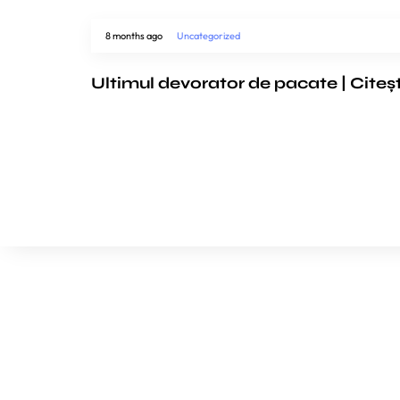
8 months ago
Uncategorized
Ultimul devorator de pacate | Citeș
We’d love to cooperat
to build amazing exper