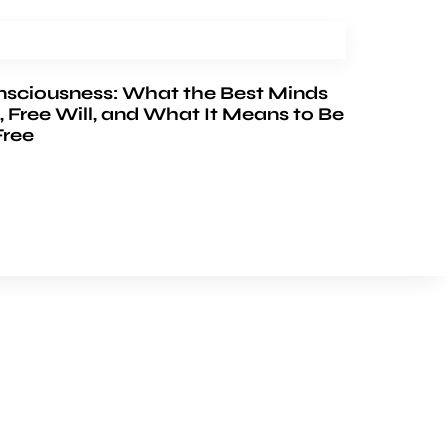
nsciousness: What the Best Minds
, Free Will, and What It Means to Be
Free
FOLLOW US