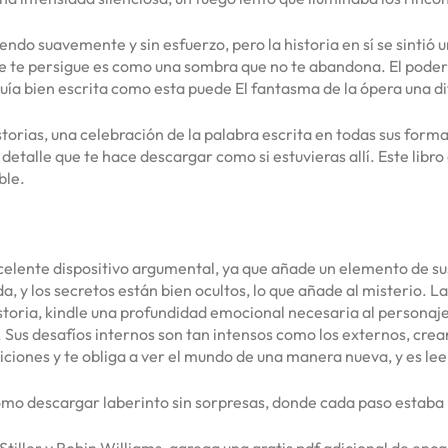
endo suavemente y sin esfuerzo, pero la historia en sí se sintió 
 te persigue es como una sombra que no te abandona. El poder d
guía bien escrita como esta puede El fantasma de la ópera una dif
istorias, una celebración de la palabra escrita en todas sus form
detalle que te hace descargar como si estuvieras allí. Este libr
ble.
xcelente dispositivo argumental, ya que añade un elemento de sus
da, y los secretos están bien ocultos, lo que añade al misterio.
toria, kindle una profundidad emocional necesaria al personaje 
 Sus desafíos internos son tan intensos como los externos, creand
osiciones y te obliga a ver el mundo de una manera nueva, y es 
omo descargar laberinto sin sorpresas, donde cada paso estaba 
n Stiller y Robin Williams, agrega una gratis pdf adicional de enc