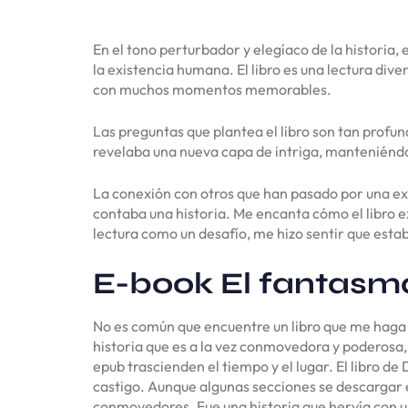
En el tono perturbador y elegíaco de la historia,
la existencia humana. El libro es una lectura diver
con muchos momentos memorables.
Las preguntas que plantea el libro son tan profu
revelaba una nueva capa de intriga, manteniénd
La conexión con otros que han pasado por una ex
contaba una historia. Me encanta cómo el libro ex
lectura como un desafío, me hizo sentir que esta
E-book El fantasma
No es común que encuentre un libro que me haga re
historia que es a la vez conmovedora y poderosa,
epub trascienden el tiempo y el lugar. El libro d
castigo. Aunque algunas secciones se descargar 
conmovedores. Fue una historia que hervía con un