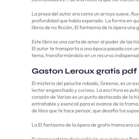
La prosa del autor era como un arroyo suave, fluy
profundidad que había esperado. La forma en que
libros de no ficción, El fantasma de la ópera una 
Este libro es una carta de amor al poder de las h
El autor te transporta a una época pasada con un 
tema, transformándolo en un recurso indispensa
Gaston Leroux gratis pdf
El misterio del peluche robado, Greenie, es un e
lector enganchado y curioso. La escritura es puli
corazón de Varian es un punto destacado de la his
entrañable y esencial para el avance de la trama.
de libro que te hace pensar, que desafía tus sup
La El fantasma de la ópera de gratis trama era c
El elenco estelar de la película, que incluye a Be