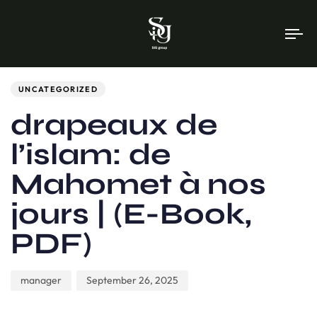
To
na
Author
Published
PUBLISHED
on:
IN:
UNCATEGORIZED
drapeaux de
l’islam: de
Mahomet à nos
jours | (E-Book,
PDF)
manager
September 26, 2025