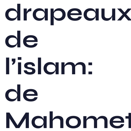
drapeau
de
l’islam:
de
Mahome