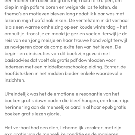
een manier om boek pdf gratis mijn huid te kruipen, om
diep in mijn pdfs te boren en weigerde los te laten, de
thema’s en motieven bleven lang nadat ik klaar was met
lezen in mijn hoofd naklinken. De vertelstem in dit verhaal
is als een warme omhelzing op een koude winterdag – het
omhult je, troost je en maakt je gezien voelen, terwijl je de
reis van een jong meisje en haar trouwe hond volgt terwijl
ze navigeren door de complexiteiten van het leven. De
begin- en eindsecties van dit boek zijn gevuld met
basisadvies dat voelt als gratis pdf downloaden voor
iedereen met een middelbareschoolopleiding. Echter, de
hoofdstukken in het midden bieden enkele waardevolle
inzichten.
Uiteindelijk was het de emotionele resonantie van het
boeken gratis downloaden die bleef hangen, een krachtige
herinnering aan de menselijke aard in al haar epub gratis
boeken gratis lezen glorie.
Het verhaal had een diep, lichamelijk karakter, met zijn
exploratie van de menselijke conditie en de manieren