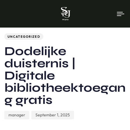
To
na
Author
Published
PUBLISHED
on:
IN:
UNCATEGORIZED
Dodelijke
duisternis |
Digitale
bibliotheektoegan
g gratis
manager
September 1, 2025