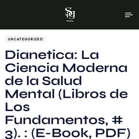
To
na
Author
Published
PUBLISHED
on:
IN:
UNCATEGORIZED
Dianetica: La
Ciencia Moderna
de la Salud
Mental (Libros de
Los
Fundamentos, #
3). : (E-Book, PDF)