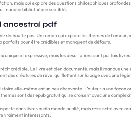
ction, mais qui explore des questions philosophiques profondes
qui manque bibliothèque subtilité.
l ancestral pdf
qui ne réchauffe pas. Un roman qui explore les thèmes de l’amour,
p parfaits pour être crédibles et manquent de défauts.
ix unique et expressive, mais les descriptions sont parfois livres
 récit crédible. Le livre est bien documenté, mais il manque une
t des créatures de rêve, qui flottent sur la page avec une légèr
istoire elle-même est un peu décevante. L’auteur a une façon orig
es thèmes sont des epub gratuit qui se croisent avec une comple
ansporte dans livres audio monde oublié, mais ressuscité avec mae
re vraiment intéressants.