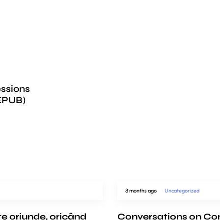
essions
 EPUB)
8 months ago
Uncategorized
te oriunde, oricând
Conversations on Co