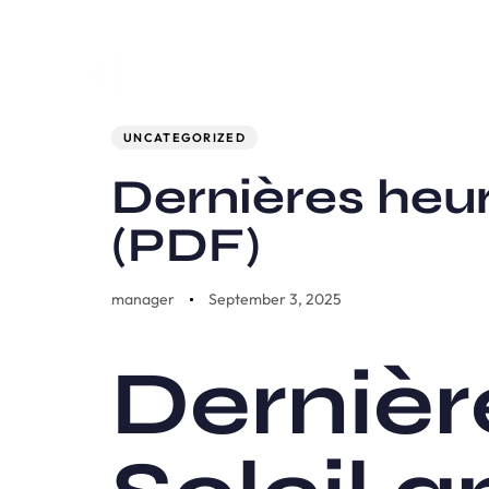
Author
Published
PUBLISHED
on:
IN:
UNCATEGORIZED
Dernières heur
(PDF)
manager
September 3, 2025
Dernièr