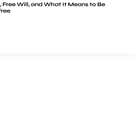
, Free Will, and What It Means to Be
Free
FOLLOW US
Youtube
Facebook
Instagram