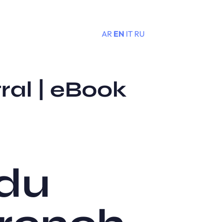
AR
EN
IT
RU
Menu
ral | eBook
 du