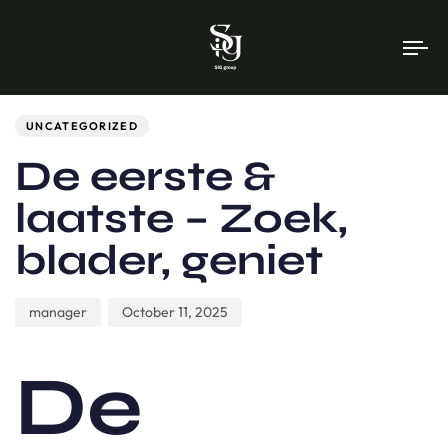
To
na
Author
Published
PUBLISHED
on:
IN:
UNCATEGORIZED
De eerste &
laatste – Zoek,
blader, geniet
manager
October 11, 2025
De