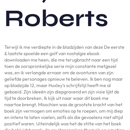
Roberts
Terwijl ik me verdiepte in de bladzijden van deze De eerste
& laatste spoelde een golf van nostalgie ebook
downloaden me heen, die me terugbracht naar een tijd
toen de oorspronkelijke serie mijn constante metgezel
was, en ik verlangde ernaar om de avonturen van zijn
geliefde personages opnieuw te beleven. Ik ben nog maar
op bladzijde 12, maar Huxley’s schrijfstijl heeft me al
geboeid. Zijn ideeën zijn diepgravend en zijn visie lijkt de
tijd te doorbreken. Ik kijk uit naar waar dit boek me
naartoe brengt. Misschien was de grootste kracht van het
boek zijn vermogen om emoties op te roepen, om mij diep
en intens te laten voelen, zelfs als die gevoelens niet altijd
positief waren. Uiteindelijk was het de stilte van het boek
die het luidst sprak, de onuitgesproken thema’s en emoties