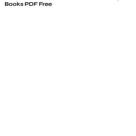
Books PDF Free
We’d love to
cooperate
to build amazing
experience
Get touch with us for any questions in your mind