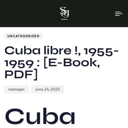
To
na
Author
Published
PUBLISHED
on:
IN:
UNCATEGORIZED
Cuba libre !, 1955-
1959 : [E-Book,
PDF]
manager
June 24, 2025
Cuba