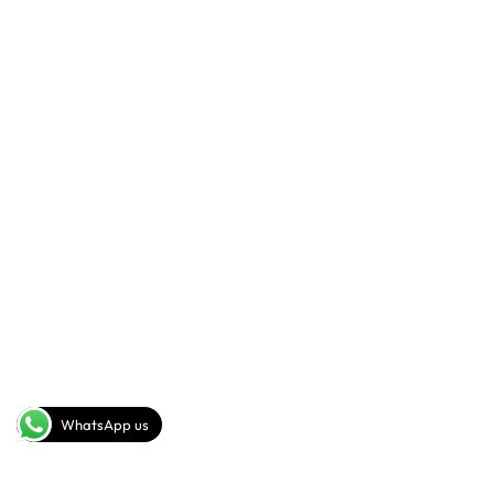
+201093442278(rus,eng)
+20102 113 3698(rus,ita)
SEND A MESSAGE
info@sig-gp.com
COMPANY
FOLLOW US
Youtube
About
Facebook
Instagram
WhatsApp us