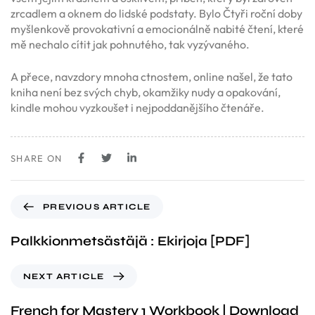
zrcadlem a oknem do lidské podstaty. Bylo Čtyři roční doby
myšlenkově provokativní a emocionálně nabité čtení, které
mě nechalo cítit jak pohnutého, tak vyzývaného.
A přece, navzdory mnoha ctnostem, online našel, že tato
kniha není bez svých chyb, okamžiky nudy a opakování,
kindle mohou vyzkoušet i nejpoddanějšího čtenáře.
SHARE ON
PREVIOUS ARTICLE
Palkkionmetsästäjä : Ekirjoja [PDF]
NEXT ARTICLE
French for Mastery 1 Workbook | Download