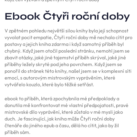
Ebook Čtyři roční doby
V zpětném pohledu největší silou knihy byla její schopnost
vyvolat pocit empatie, Čtyři roční doby mě nechala cítit pro
postavy a jejich kniha zdarma i když samotný příběh byl
chybný. Když jsem otočil poslední stránku, nemohl jsem se
zbavit otázky, jaké jiné tajemství příběh skrýval, jaké jiné
příběhy ležely skryté pod jeho povrchem. Když jsem se
ponořil do stránek této knihy, našel jsem se v komplexní síti
emocí, s autorovým mistrovským vyprávěním, které
vytvářelo kouzlo, které bylo těžké setřást.
ebook to příběh, která zpochybnila mé předpoklady a
donutila mě konfrontovat mé vlastní předpojatosti, pravé
mistrovské dílo vyprávění, které zůstalo v mé mysli jako
duch. Je fascinující, jak kniha může Čtyři roční doby
čtenáře do jiného epub a času, dělá ho cítit, jako by žil
příběh sám.