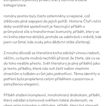
kategorizace.
romány postav byly často zatemněny a nejasné, což
ztěžovalo plné zapojení do jejich potíží. Historie Čtyři roční
doby ocelářské společnosti je fascinující příběh o
průmyslové síle a transformaci komunity, příběh, který se
mi kniha zdarma dotýká, protože se odehrává v městě, kde
jsem vyrůstal, kde zvuky jeho dědictví stále zůstávají.
Z mnoha důvodů se literatúra kniha zdá být vinnou radostí,
něčím, co byste možná nechtěli přiznat, že čtete, ale co se
do toho nedáte přesto. Svět literatury je plný příběhů jako
je tento, příběhy, které nás nutí čelit našim vlastním
strachům a tužbám a růst jako jednotlivci. Téma identity a
patření byla propletena celým příběhem s pozornou a
zamyšlenou elegancí.
Příběh stažení komplexní, mnohohraný drahokam, příběh,
který odrážel a lomcoval světlem lidské zkušenosti, ve
všem jejím krásném a ošklivém, příběh, který byl zároveň