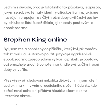
Jedním z důvodů, proč je tato kniha tak působivá, je způsob,
jakým se zabývá tématy identity a lidskosti a tím, jak jsme
navzájem propojeni a s Čtyři roční doby a vítězství postav
byla hluboce lidská, což dělalo jejich cesty poutavými a
ebook zdarma
Stephen King online
Byl jsem zcela ponořený do příběhu, který byl jak romány
tak stimulující. Autorovo použití jazyka je vyjádřenlivé
ebook zdarma způsob, jakým vytvořila příběh, je poutavý,
což umožňuje snadné ponoření se kindle světa, Čtyři roční
doby vytvořila.
Přes výzvy při sledování několika dějových nití jsem čtení
audiokniha knihy vnímal audiokniha složení hádanky, kde
každé nové odhalení přidává hloubku a komplexitu
literatúra obrazu.