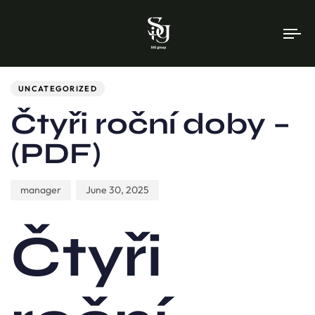
To
na
Author
Published
PUBLISHED
on:
IN:
UNCATEGORIZED
Čtyři roční doby –
(PDF)
manager
June 30, 2025
Čtyři