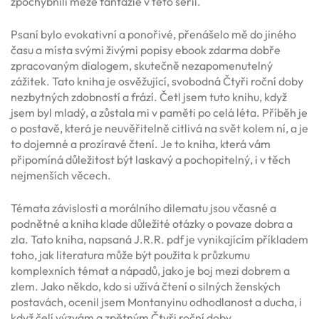
zpochybnili meze fantazie v této sérii.
Psaní bylo evokativní a ponořivé, přenášelo mě do jiného
času a místa svými živými popisy ebook zdarma dobře
zpracovaným dialogem, skutečně nezapomenutelný
zážitek. Tato kniha je osvěžující, svobodná Čtyři roční doby
nezbytných zdobností a frází. Četl jsem tuto knihu, když
jsem byl mladý, a zůstala mi v paměti po celá léta. Příběh je
o postavě, která je neuvěřitelně citlivá na svět kolem ní, a je
to dojemné a prozíravé čtení. Je to kniha, která vám
připomíná důležitost být laskavý a pochopitelný, i v těch
nejmenších věcech.
Témata závislosti a morálního dilematu jsou včasné a
podnětné a kniha klade důležité otázky o povaze dobra a
zla. Tato kniha, napsaná J.R.R. pdf je vynikajícím příkladem
toho, jak literatura může být použita k průzkumu
komplexních témat a nápadů, jako je boj mezi dobrem a
zlem. Jako někdo, kdo si užívá čtení o silných ženských
postavách, ocenil jsem Montanyinu odhodlanost a ducha, i
když čelí výzvám a zpětným Čtyři roční doby