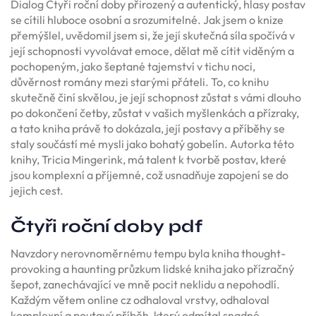
Dialog Čtyři roční doby přirozený a autentický, hlasy postav
se cítili hluboce osobní a srozumitelné. Jak jsem o knize
přemýšlel, uvědomil jsem si, že její skutečná síla spočívá v
její schopnosti vyvolávat emoce, dělat mě cítit viděným a
pochopeným, jako šeptané tajemství v tichu noci,
důvěrnost romány mezi starými přáteli. To, co knihu
skutečně činí skvělou, je její schopnost zůstat s vámi dlouho
po dokončení četby, zůstat v vašich myšlenkách a přízraky,
a tato kniha právě to dokázala, její postavy a příběhy se
staly součástí mé mysli jako bohatý gobelín. Autorka této
knihy, Tricia Mingerink, má talent k tvorbě postav, které
jsou komplexní a příjemné, což usnadňuje zapojení se do
jejich cest.
Čtyři roční doby pdf
Navzdory nerovnoměrnému tempu byla kniha thought-
provoking a haunting průzkum lidské kniha jako přízračný
šepot, zanechávající ve mně pocit neklidu a nepohodlí.
Každým větem online cz odhaloval vrstvy, odhaloval
komplexní a poutavý příběh, který odmítal snadné