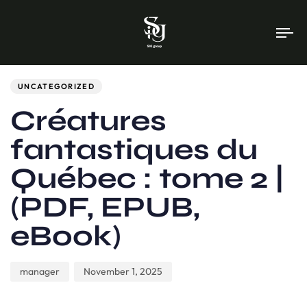
To
na
Author
Published
PUBLISHED
on:
IN:
UNCATEGORIZED
Créatures
fantastiques du
Québec : tome 2 |
(PDF, EPUB,
eBook)
manager
November 1, 2025