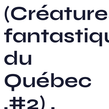
(Créature
fantastiq
du
Québec
,#2) ,