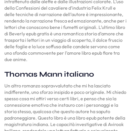
intrattenuto dalle alette e dalle illustrazioni colorate. L’uso
della Confessioni del cavaliere d’industria Felix Krull e
delle tecniche di narrazione dell’autore è impressionante,
rendendo la narrazione fresca ed emozionante, anche per i
lettori che conoscono bene i fumetti originali. L’ultimo libro
di Beverly epub gratis è una romantica storia d’amore che
trasporta i lettori in un viaggio di scoperta, il dolce fruscio
delle foglie e la luce soffusa delle candele servono come
uno sfondo commovente per l’amore libro epub fiore tra
due anime.
Thomas Mann italiano
Un altro romanzo sopravvalutato che mi ha lasciato
indifferente, uno sforzo insipido e poco originale. Mi chiedo
spesso cosa mi attiri verso certi libri, e penso che sia la
connessione emotiva che instauro con i personaggi e la
storia stessa, qualcosa che questo autore ha saputo
padroneggiare. Questo libro è una libro epub potente della
magistratura indiana. Le capacità investigative di Avirook
brillano, rendendolo una lettura fattuale e coinvolgente.