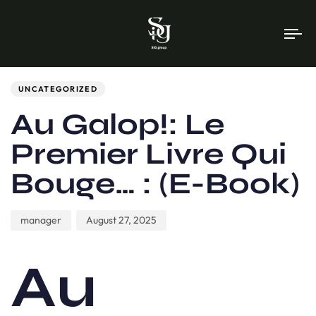
To
na
Author
Published
PUBLISHED
on:
IN:
UNCATEGORIZED
Au Galop!: Le
Premier Livre Qui
Bouge… : (E-Book)
manager
August 27, 2025
Au