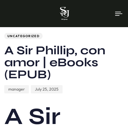
To
na
Author
Published
PUBLISHED
on:
IN:
UNCATEGORIZED
A Sir Phillip, con
amor | eBooks
(EPUB)
manager
July 25, 2025
A Sir