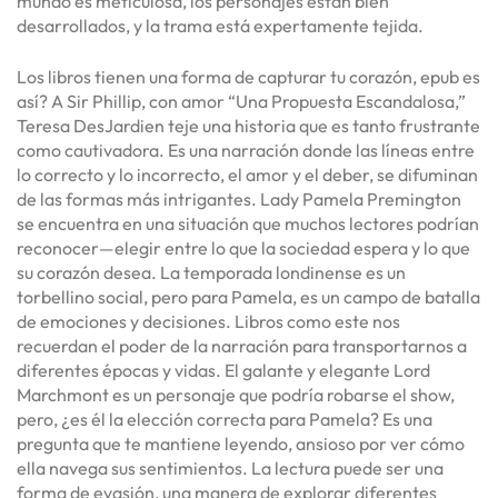
mundo es meticulosa, los personajes están bien
desarrollados, y la trama está expertamente tejida.
Los libros tienen una forma de capturar tu corazón, epub es
así? A Sir Phillip, con amor “Una Propuesta Escandalosa,”
Teresa DesJardien teje una historia que es tanto frustrante
como cautivadora. Es una narración donde las líneas entre
lo correcto y lo incorrecto, el amor y el deber, se difuminan
de las formas más intrigantes. Lady Pamela Premington
se encuentra en una situación que muchos lectores podrían
reconocer—elegir entre lo que la sociedad espera y lo que
su corazón desea. La temporada londinense es un
torbellino social, pero para Pamela, es un campo de batalla
de emociones y decisiones. Libros como este nos
recuerdan el poder de la narración para transportarnos a
diferentes épocas y vidas. El galante y elegante Lord
Marchmont es un personaje que podría robarse el show,
pero, ¿es él la elección correcta para Pamela? Es una
pregunta que te mantiene leyendo, ansioso por ver cómo
ella navega sus sentimientos. La lectura puede ser una
forma de evasión, una manera de explorar diferentes