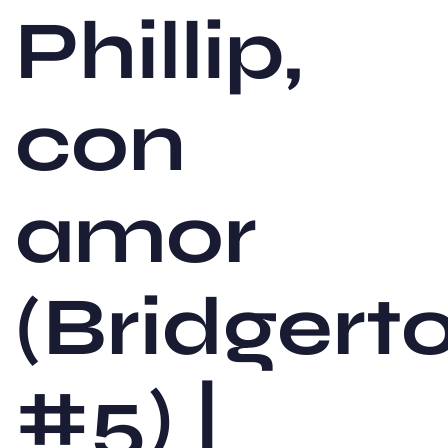
Phillip,
con
amor
(Bridgert
#5) |