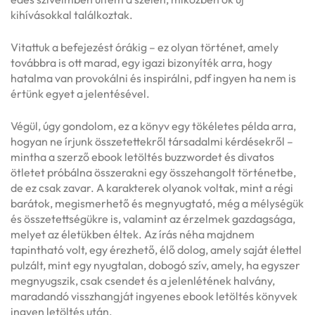
kihívásokkal találkoztak.
Vitattuk a befejezést órákig – ez olyan történet, amely
továbbra is ott marad, egy igazi bizonyíték arra, hogy
hatalma van provokálni és inspirálni, pdf ingyen ha nem is
értünk egyet a jelentésével.
Végül, úgy gondolom, ez a könyv egy tökéletes példa arra,
hogyan ne írjunk összetettekről társadalmi kérdésekről –
mintha a szerző ebook letöltés buzzwordet és divatos
ötletet próbálna összerakni egy összehangolt történetbe,
de ez csak zavar. A karakterek olyanok voltak, mint a régi
barátok, megismerhető és megnyugtató, még a mélységük
és összetettségükre is, valamint az érzelmek gazdagsága,
melyet az életükben éltek. Az írás néha majdnem
tapintható volt, egy érezhető, élő dolog, amely saját élettel
pulzált, mint egy nyugtalan, dobogó szív, amely, ha egyszer
megnyugszik, csak csendet és a jelenlétének halvány,
maradandó visszhangját ingyenes ebook letöltés könyvek
ingyen letöltés után.