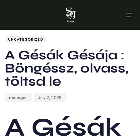
To
na
Author
Published
PUBLISHED
on:
IN:
UNCATEGORIZED
A Gésák Gésája :
Böngéssz, olvass,
töltsd le
manager
July 2, 2025
A Gésák