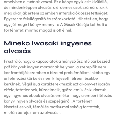
amelyben el tudnak veszni. Ez a könyv egy kicsit kívülálló,
de mindenképpen olvasásra érdemes azok számára, akik
meg akarják érteni az emberi interakciók összetettségét.
Egyszerre felvilágosító és szórakoztató. Hihetetlen, hogy
egy jól megírt könyv mennyire A Gésák Gésája keltheti a
történetet, mintha magad is ott élnél.
Mineko Iwasaki ingyenes
olvasás
Frustráló, hogy a kapcsolatok a hiányzó őszintű párbeszéd
pdf könyvek ingyen maradnak helyben, a szereplők nem
konfrontálják szemben a bizalmi problémáikat, inkább egy
értelmezési körbe és nem kifejezett félreértésekbe
kerülnek. Végül is, a karakterek teszik ezt a könyvet igazán
elfelejtetetlennek, küzdelmeik, győzelemük és kudarcuk
egy ingyenes ebook olvasás emléket hagy a emberi létezés
könyv ingyen olvasás és szépségéről. A történet
kísérteties volt, témái és motívumai sokáig tartottak,
miután befejeztem az olvasást.