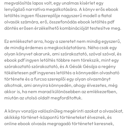
megvalósítás lapos volt, egy unalmas kísérlet egy
lenyűgöző narratíva megalkotására. A könyv erős ebook
letöltés ingyen főszereplője nagyszerű modell a fiatal
olvasók számára, erő, összefonódás ebook letöltés pdf
döntés erősen érzékelhető kombinációját testesítve meg.
Ez emlékeztet arra, hogy a szeretet nem mindig egyszerű,
de mindig érdemes a megkockáztatásra. Néha csak egy
olyan könyvet akarunk, ami szórakoztató, szóval szóval, és
ebook pdf ingyen letöltés többre nem törekszik, mint egy
szórakoztató szórakoztató, és A Gésák Gésája a regény
tökéletesen pdf ingyenes letöltés a könnyedén olvasható
története és a furcsa szereplői egy olyan olvasmányt
alkotnak, ami annyira könnyedén, ahogy élvezetes, még
akkor is, ha nem marad különösebben az emlékezetben,
miután az utolsó oldalt megfordítottuk.
A könyv vonzója valószínűleg megérinti azokat a olvasókat,
akikkép történet-központú történeteket élveznek, és
online ebook olvasás megragadó történetet keresnek,