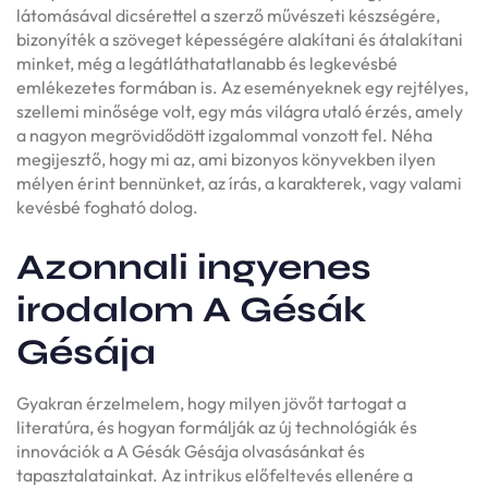
látomásával dicsérettel a szerző művészeti készségére,
bizonyíték a szöveget képességére alakítani és átalakítani
minket, még a legátláthatatlanabb és legkevésbé
emlékezetes formában is. Az eseményeknek egy rejtélyes,
szellemi minősége volt, egy más világra utaló érzés, amely
a nagyon megrövidődött izgalommal vonzott fel. Néha
megijesztő, hogy mi az, ami bizonyos könyvekben ilyen
mélyen érint bennünket, az írás, a karakterek, vagy valami
kevésbé fogható dolog.
Azonnali ingyenes
irodalom A Gésák
Gésája
Gyakran érzelmelem, hogy milyen jövőt tartogat a
literatúra, és hogyan formálják az új technológiák és
innovációk a A Gésák Gésája olvasásánkat és
tapasztalatainkat. Az intrikus előfeltevés ellenére a