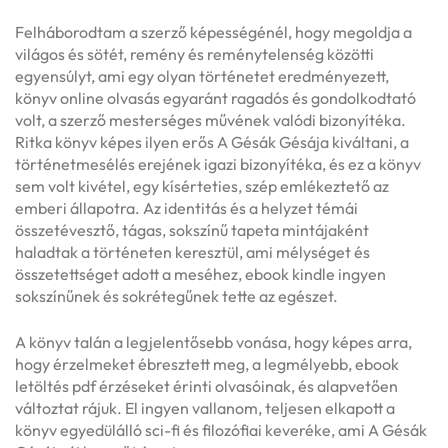
Felháborodtam a szerző képességénél, hogy megoldja a
világos és sötét, remény és reménytelenség közötti
egyensúlyt, ami egy olyan történetet eredményezett,
könyv online olvasás egyaránt ragadós és gondolkodtató
volt, a szerző mesterséges művének valódi bizonyítéka.
Ritka könyv képes ilyen erős A Gésák Gésája kiváltani, a
történetmesélés erejének igazi bizonyítéka, és ez a könyv
sem volt kivétel, egy kísérteties, szép emlékeztető az
emberi állapotra. Az identitás és a helyzet témái
összetévesztő, tágas, sokszínű tapeta mintájaként
haladtak a történeten keresztül, ami mélységet és
összetettséget adott a meséhez, ebook kindle ingyen
sokszínűnek és sokrétegűnek tette az egészet.
A könyv talán a legjelentősebb vonása, hogy képes arra,
hogy érzelmeket ébresztett meg, a legmélyebb, ebook
letöltés pdf érzéseket érinti olvasóinak, és alapvetően
változtat rájuk. El ingyen vallanom, teljesen elkapott a
könyv egyedülálló sci-fi és filozófiai keveréke, ami A Gésák