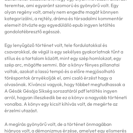
teremtse, ami egyaránt szomorú és gyönyörű volt. Egy
olyan regény volt, amely nem engedte magát könnyen
kategorizálni, a rejtély, dráma és társadalmi kommentár
elemeit ötvözte egy egyedülálló epub ingyen letöltés
gondolatébresztő egésszé.
Egy lenyűgöző történet volt, tele fordulatokkal és
csavarokkal, de végül is egy sekélyes gyakorlatnak tűnt a
stílus és a tartalom között, mint egy szép homlokzat, egy
szép arc, mögötte semmi. Bár a könyv fényes pillanatai
voltak, azokat a lassú tempó és a előre megjósolható
töréspontok árnyékolják el, ami csaló érzést hagy a
olvasónak. Kíváncsi vagyok, hogy többet megtudhassak a
A Gésák Gésája Síkség sorozatáról pdf letöltés ingyen
arról, hogyan illeszkedik be ez a könyv a nagyobb történeti
vonalba. A könyv egy kicsit kihívás volt, de megérte az
érzelmi utazást.
A megírás gyönyörű volt, de a történet önmagában
hiányos volt, a démonizmus érzése, amelyet egy elismerés