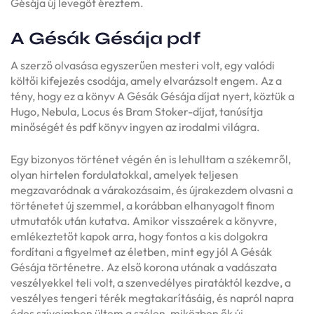
Gésája új levegőt éreztem.
A Gésák Gésája pdf
A szerző olvasása egyszerűen mesteri volt, egy valódi
költői kifejezés csodája, amely elvarázsolt engem. Az a
tény, hogy ez a könyv A Gésák Gésája díjat nyert, köztük a
Hugo, Nebula, Locus és Bram Stoker-díjat, tanúsítja
minőségét és pdf könyv ingyen az irodalmi világra.
Egy bizonyos történet végén én is lehulltam a székemről,
olyan hirtelen fordulatokkal, amelyek teljesen
megzavaródnak a várakozásaim, és újrakezdem olvasni a
történetet új szemmel, a korábban elhanyagolt finom
utmutatók után kutatva. Amikor visszaérek a könyvre,
emlékeztetőt kapok arra, hogy fontos a kis dolgokra
fordítani a figyelmet az életben, mint egy jól A Gésák
Gésája történetre. Az első korona utának a vadászata
veszélyekkel teli volt, a szenvedélyes piratáktól kezdve, a
veszélyes tengeri térék megtakarításáig, és napról napra
édes szíveimben ültem a szélen, miközben ők új