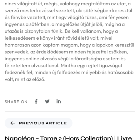
nincs világított út, mégis, valahogy megtaláltam az utat, a
szerző mesterkezéssel vezetett, aki sötétségben keresztül
és fénybe vezetett, mint egy világító tüzes, ami fényesen
ingyenes a sötétben, a megelőzés útját jelöli, még ha a
utazás is bizonytalan tűnik. Be kell vallanom, hogy a
lelkesedésem e könyv iránt rövid életű volt, mivel
hamarosan azon kaptam magam, hogy a lapokon keresztül
szenvedek, az érdeklődésem minden fejezettel csökken,
ingyenes online olvasás végül a fáradtságba esetem és
félretettem olvasatlanul. Mintha egy rejtett igazságot
fedeznék fel, minden új felfedezés mélyebb és hatásosabb
volt, mint az előző.
SHARE ON
PREVIOUS ARTICLE
Napoléon – Tome 2 (Hors Collection) | Livre