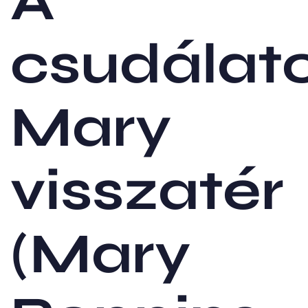
A
csudálat
Mary
visszatér
(Mary