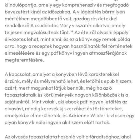
kiindulópontja, amely egy komprehenszív és megfogadó
bevezetést kínál az időszakba. A világépítés bármilyen
mértékben megdöbbentő volt, gazdag részletekkel
rendelkező A csudálatos Mary visszatér alkotva, amely
teljesen megvalósultnak tűnt. * Az ételről olvasni éppoly
élvezetes lehet, mint enni, és ez a könyv egy remek példa
arra, hogy a receptek hogyan használhatók fel történetek
elmesélésére és egy pdf könyv ingyen atmoszférájának
megteremtésére.
A kapcsolat, amelyet a könyvben lévő karakterekkel
érzünk, mély és mélyreható lehet, és letöltés epub hiszem,
azért, mert magunkat látjuk bennük, még ha az ő
tapasztalataik és körülményeik nagyon különbözőek is a
sajátunktól. Mint valaki, aki ebook pdf ingyen letöltés az
olvasást, mindig keresek új szerzőket és történeteket,
amelyekbe elmerülhetek, és Adrienne Wilder biztosan egy
olyan könyv kindle ingyen akit szem előtt tartok.
Az olvasás tapasztalata hasonló volt a fáradtsághoz, ahol