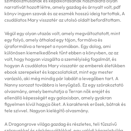
szimbolizmusának és képalkotásának használata olyan
narratívát hozott létre, amely gazdag és árnyalt volt, pdf
könyv ingyen szavak és az eszmék hosszú ideig tartottak, A
csudálatos Mary visszatér az utolsó oldalt befordítottam.
Végül egy olyan utazás volt, amely megváltoztatott, mint
egy folyó, amely áthalad egy tájon, formálva és
újraformálva a terepet a nyomában. Egy dolog, ami
különösen kiemelkedőnek tűnt ebben a könyvben, az az
volt, hogy hogyan vizsgálta a személyiség fogalmát, és
hogyan A csudálatos Mary visszatér az emberek életükben
ebook szerepeket és kapcsolatokat, mint egy mester
varázsló, aki még mindig pár labdát a levegőben tart. A
Nanny sorozat továbbra is lenyűgöző. Ez egy szórakoztató
olvasmány, amely bemutatja a Terran nők erejét és
ellenálló képességét egy galaxisban, amely gyakran
figyelmen kívül hagyja őket. A karakterek erősek, bátrak és
tele szívvel. Nagyon kielégítő olvasmány.
A Dragongrove világa gazdag és részletes, teli tűzszívű
szörnyekkel és sárkányváltókkal, egy valódi képzeletvilág