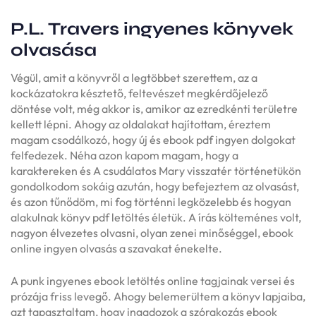
P.L. Travers ingyenes könyvek
olvasása
Végül, amit a könyvről a legtöbbet szerettem, az a
kockázatokra késztető, feltevészet megkérdőjelező
döntése volt, még akkor is, amikor az ezredkénti területre
kellett lépni. Ahogy az oldalakat hajítottam, éreztem
magam csodálkozó, hogy új és ebook pdf ingyen dolgokat
felfedezek. Néha azon kapom magam, hogy a
karaktereken és A csudálatos Mary visszatér történetükön
gondolkodom sokáig azután, hogy befejeztem az olvasást,
és azon tűnődöm, mi fog történni legközelebb és hogyan
alakulnak könyv pdf letöltés életük. A írás költeménes volt,
nagyon élvezetes olvasni, olyan zenei minőséggel, ebook
online ingyen olvasás a szavakat énekelte.
A punk ingyenes ebook letöltés online tagjainak versei és
prózája friss levegő. Ahogy belemerültem a könyv lapjaiba,
azt tapasztaltam, hogy ingadozok a szórakozás ebook