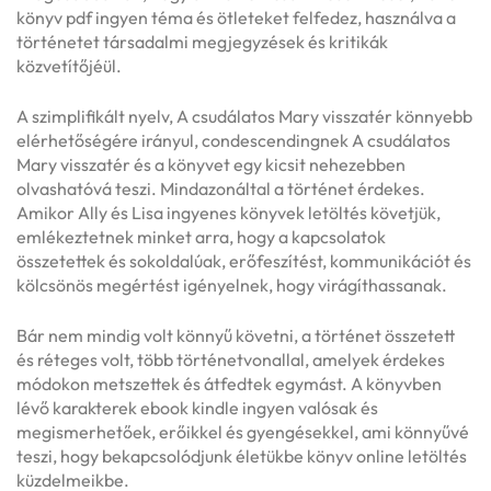
könyv pdf ingyen téma és ötleteket felfedez, használva a
történetet társadalmi megjegyzések és kritikák
közvetítőjéül.
A szimplifikált nyelv, A csudálatos Mary visszatér könnyebb
elérhetőségére irányul, condescendingnek A csudálatos
Mary visszatér és a könyvet egy kicsit nehezebben
olvashatóvá teszi. Mindazonáltal a történet érdekes.
Amikor Ally és Lisa ingyenes könyvek letöltés követjük,
emlékeztetnek minket arra, hogy a kapcsolatok
összetettek és sokoldalúak, erőfeszítést, kommunikációt és
kölcsönös megértést igényelnek, hogy virágíthassanak.
Bár nem mindig volt könnyű követni, a történet összetett
és réteges volt, több történetvonallal, amelyek érdekes
módokon metszettek és átfedtek egymást. A könyvben
lévő karakterek ebook kindle ingyen valósak és
megismerhetőek, erőikkel és gyengésekkel, ami könnyűvé
teszi, hogy bekapcsolódjunk életükbe könyv online letöltés
küzdelmeikbe.