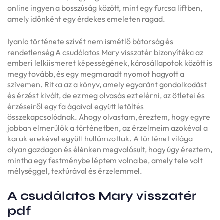
online ingyen a bosszúság között, mint egy furcsa liftben,
amely időnként egy érdekes emeleten ragad.
Iyanla története szívét nem ismétlő bátorság és
rendetlenség A csudálatos Mary visszatér bizonyítéka az
emberi lelkiismeret képességének, károsállapotok között is
megy tovább, és egy megmaradt nyomot hagyott a
szívemen. Ritka az a könyv, amely egyaránt gondolkodást
és érzést kivált, de ez meg olvasás ezt elérni, az ötletei és
érzéseiről egy fa ágaival együtt letöltés
összekapcsolódnak. Ahogy olvastam, éreztem, hogy egyre
jobban elmerülök a történetben, az érzelmeim azokéval a
karakterekével együtt hullámzottak. A történet világa
olyan gazdagon és élénken megvalósult, hogy úgy éreztem,
mintha egy festménybe léptem volna be, amely tele volt
mélységgel, textúrával és érzelemmel.
A csudálatos Mary visszatér
pdf