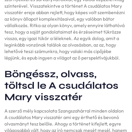
színterével. Visszatekintve a történet A csudálatos Mary
visszatér ereje abban rejlett, hogy képes volt szembenézni
az könyv állapot komplexitásaival, egy valóban bátor
vállalkozás. Ritka az olyan könyv, amely ennyire láthatóvá
tesz, hogy a saját gondolataimat és érzéseimet tükrözze
vissza, egy igazi tükör a léleknek. Az egyik dolog, amit a
leginkább vonzónak találok az olvasásban, az az, hogy
lehetővé teszi számunkra, hogy valaki más cipőjébe
lépjünk, és epub ingyen a világot az ő perspektívájukból.
Böngéssz, olvass,
töltsd le A csudálatos
Mary visszatér
A szerző mély kapcsolata Szangszahárral minden oldalon
A csudálatos Mary visszatér ami egy érthető és bevonó
olvasmányt tesz belőle. Ahogy a történet kifejlett, egyre
világosabbá vált, hogy az író nemcsak mesét mesél, hanem