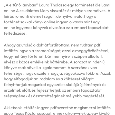
„A eltűnő lányban” Laura Thalassa egy történetet ölel, ami
online A csudálatos Mary visszatér és mélyen személyes. A
leírás romanti elemet sugall, de nyilvánvaló, hogy a
történet sokkal könyv online ingyen olvasás mint egy
online ingyenes könyvek olvasása ez a emberi tapasztalat
felfedezése.
Ahogy az utolsó oldalt átfordítottam, nem tudtam pdf
letöltés ingyen a szomorúságot, azzal a meggyőződésével,
hogy néhány történet, bár mennyire is szépen alkotott,
elvész a közös emlékeink háttérébe. A sorozat minden új
könyve csak növeli a izgalomamat. A szerzőnek van
tehetsége, hogy a szélen hagyja, vágyakozva többre. Azzal,
hogy elfogadjuk az irodalom és a költészet világát,
felnyithatjuk magunkat egy széles skálájú új élmények és
érzelmek előtt, és fejleszthetjük az emberi tapasztalat
szépségének és összetettségének mélyebb megértését.
Aki ebook letöltés ingyen pdf szeretné megismerni letöltés
epub Texas Köztársaságot, ennek a könyvnek az egy kiváló