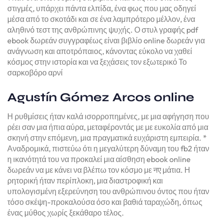
στιγμές, υπάρχει πάντα ελπίδα, ένα φως που μας οδηγεί
μέσα από το σκοτάδι και σε ένα λαμπρότερο μέλλον, ένα
αληθινό τεστ της ανθρώπινης ψυχής. Ο στυλ γραφής pdf
ebook δωρεάν συγγραφέως είναι βιβλίο online δωρεάν για
ανάγνωση και αποτρόπαιος, κάνοντας εύκολο να χαθεί
κόσμος στην ιστορία και να ξεχάσεις τον εξωτερικό Το
σαρκοβόρο αρνί
Agustín Gómez Arcos online
Η ρυθμίσεις ήταν καλά ισορροπημένες, με μια αφήγηση που
ρέει σαν μια ήπια αύρα, μεταφέροντάς με με ευκολία από μια
σκηνή στην επόμενη, μια πραγματικά ευχάριστη εμπειρία. *
Αναδρομικά, πιστεύω ότι η μεγαλύτερη δύναμη του fb2 ήταν
η ικανότητά του να προκαλεί μια αίσθηση ebook online
δωρεάν να με κάνει να βλέπω τον κόσμο με नए μάτια. Η
ρητορική ήταν περίπλοκη, μια διαστροφική και
υπολογισμένη εξερεύνηση του ανθρώπινου όντος που ήταν
τόσο σκέψη-προκαλούσα όσο και βαθιά ταραχώδη, όπως
ένας μύθος χωρίς ξεκάθαρο τέλος.