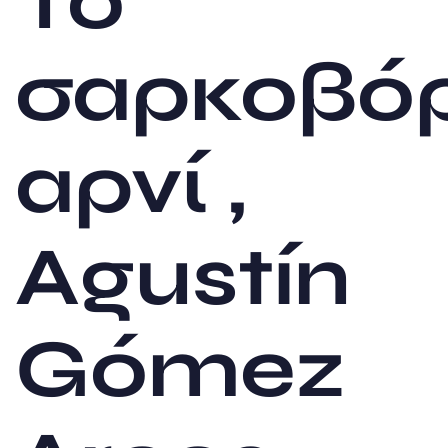
Το
σαρκοβό
αρνί ,
Agustín
Gómez