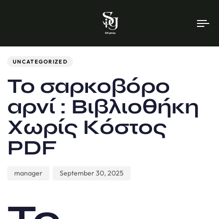
To
na
Author
Published
PUBLISHED
on:
IN:
UNCATEGORIZED
Το σαρκοβόρο
αρνί : Βιβλιοθήκη
Χωρίς Κόστος
PDF
manager
September 30, 2025