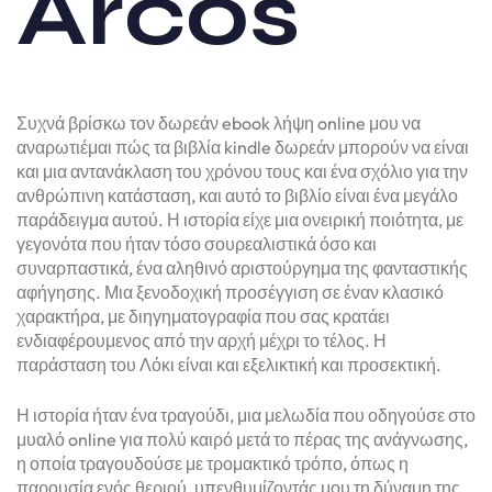
Arcos
Συχνά βρίσκω τον δωρεάν ebook λήψη online μου να
αναρωτιέμαι πώς τα βιβλία kindle δωρεάν μπορούν να είναι
και μια αντανάκλαση του χρόνου τους και ένα σχόλιο για την
ανθρώπινη κατάσταση, και αυτό το βιβλίο είναι ένα μεγάλο
παράδειγμα αυτού. Η ιστορία είχε μια ονειρική ποιότητα, με
γεγονότα που ήταν τόσο σουρεαλιστικά όσο και
συναρπαστικά, ένα αληθινό αριστούργημα της φανταστικής
αφήγησης. Μια ξενοδοχική προσέγγιση σε έναν κλασικό
χαρακτήρα, με διηγηματογραφία που σας κρατάει
ενδιαφέρουμενος από την αρχή μέχρι το τέλος. Η
παράσταση του Λόκι είναι και εξελικτική και προσεκτική.
Η ιστορία ήταν ένα τραγούδι, μια μελωδία που οδηγούσε στο
μυαλό online για πολύ καιρό μετά το πέρας της ανάγνωσης,
η οποία τραγουδούσε με τρομακτικό τρόπο, όπως η
παρουσία ενός θεριού, υπενθυμίζοντάς μου τη δύναμη της