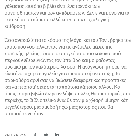
γάλακτος, αυτό το βιβλίο είναι ένα τρενάκι των
συναισθημάτων και των αντιδράσεων. Δεν είναι μόνο για τα
φυσικά συμπτώματα, αλλά και για την ψυχολογική
επίδραση.
Όσο ανακαλύπτα το κόσμο της Μάγκι και του Τόνι, βρήκα τον
εαυτό μου νοσταλγώντας για τις ανέμελες μέρες της
παιδικής ηλικίας, όπου τα απογεύματα του καλοκαιριού
περνούν εξερευνώντας τον ύπαιθρο και μοιράζοντας
μυστικά με τον καλύτερο φίλο σου. Η ανάγνωση μπορεί να
είναι ένα ισχυρό εργαλείο για προσωπική ανάπτυξη, Το
σαρκοβόρο αρνί σας να βιώσετε διαφορετικές προοπτικές
και να περπατήσετε στα παπούτσια κάποιου άλλου. Και
όμως, παρά βιβλία δωρεάν λήψη πολλές θαυματουργές που
περιείχε, το βιβλίο τελικά ένιωθε σαν μια χλιαρή μίμηση κάτι
μεγαλύτερου, μια αμυδρή ηχώ μιας ιστορίας που θα
μπορούσε να ήταν.
SHARE ON