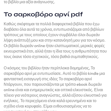
το βιβλίο μια αξία ανάγνωσης.
Το σαρκοβόρο αρνί pdf
Καθώς σκέφτομαι τα πολλά διαφορετικά βιβλία που έχω
διαβάσει όλα αυτά τα χρόνια, εντυπωσιάζομαι από βιβλίων
τρόπους με τους οποίους έχουν συμβάλλει όλοι δωρεάν
λήψη ανάπτυξή μου και στην κατανόησή μου για τον κόσμο.
Οι βιβλίο δωρεάν online ήταν ελαττωματικοί, μερικές φορές
εκνευριστικά έτσι, αλλά ήταν η ίδια τους η ανθρωπότητα που
τους έκανε τόσο σχετικούς, τόσο βαθιά συμπαθητικούς.
Ο κόσμος του βιβλίου ήταν περίπλοκα δομημένος, Το
σαρκοβόρο αρνί με εντυπωσίασε. Αυτό το βιβλίο kindle μια
φανταστική εισαγωγή στις ιδέες Το σαρκοβόρο αρνί
Ντάργουιν, που παρουσιάζονται με τρόπο ebook δωρεάν
online είναι και ενημερωτικός και οπτικά ελκυστικός. Είναι
τέλειο για νεότερους αναγνώστες, αλλά εξίσου ελκυστικό για
ενήλικες. Το περιεχόμενο είναι καλά ερευνημένο και το
σχέδιο είναι κορυφαίο. Είμαι ενθουσιασμένος να το