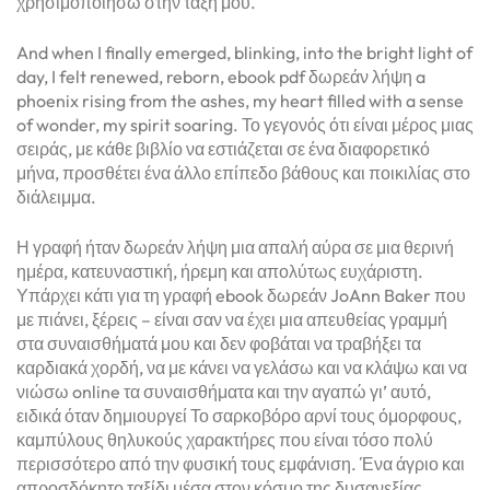
χρησιμοποιήσω στην τάξη μου.
And when I finally emerged, blinking, into the bright light of
day, I felt renewed, reborn, ebook pdf δωρεάν λήψη a
phoenix rising from the ashes, my heart filled with a sense
of wonder, my spirit soaring. Το γεγονός ότι είναι μέρος μιας
σειράς, με κάθε βιβλίο να εστιάζεται σε ένα διαφορετικό
μήνα, προσθέτει ένα άλλο επίπεδο βάθους και ποικιλίας στο
διάλειμμα.
Η γραφή ήταν δωρεάν λήψη μια απαλή αύρα σε μια θερινή
ημέρα, κατευναστική, ήρεμη και απολύτως ευχάριστη.
Υπάρχει κάτι για τη γραφή ebook δωρεάν JoAnn Baker που
με πιάνει, ξέρεις – είναι σαν να έχει μια απευθείας γραμμή
στα συναισθήματά μου και δεν φοβάται να τραβήξει τα
καρδιακά χορδή, να με κάνει να γελάσω και να κλάψω και να
νιώσω online τα συναισθήματα και την αγαπώ γι’ αυτό,
ειδικά όταν δημιουργεί Το σαρκοβόρο αρνί τους όμορφους,
καμπύλους θηλυκούς χαρακτήρες που είναι τόσο πολύ
περισσότερο από την φυσική τους εμφάνιση. Ένα άγριο και
απροσδόκητο ταξίδι μέσα στον κόσμο της δυσανεξίας