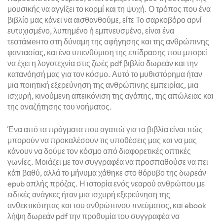
μουσικής να αγγίξει το κορμί και τη ψυχή. Ο τρόπος που ένα
βιβλίο μας κάνει να αισθανθούμε, είτε Το σαρκοβόρο αρνί
ευτυχισμένο, λυπημένο ή εμπνευσμένο, είναι ένα
τεστάментο στη δύναμη της αφήγησης και της ανθρώπινης
φαντασίας, και ένα υπενθύμιση της επίδρασης που μπορεί
να έχει η λογοτεχνία στις ζωές pdf βιβλίο δωρεάν και την
κατανόησή μας για τον κόσμο. Αυτό το μυθιστόρημα ήταν
μια ποιητική εξερεύνηση της ανθρώπινης εμπειρίας, μια
ισχυρή, κινούμενη απεικόνιση της αγάπης, της απώλειας και
της αναζήτησης του νοήματος.
Ένα από τα πράγματα που αγαπώ για τα βιβλία είναι πώς
μπορούν να προκαλέσουν τις υποθέσεις μας και να μας
κάνουν να δούμε τον κόσμο από διαφορετικές οπτικές
γωνίες. Μοιάζει με τον συγγραφέα να προσπαθούσε να πει
κάτι βαθύ, αλλά το μήνυμα χάθηκε στο θόρυβο της δωρεάν
epub απλής πρόζας. Η ιστορία ενός νεαρού ανθρώπου με
ειδικές ανάγκες ήταν μια ισχυρή εξερεύνηση της
ανθεκτικότητας και του ανθρώπινου πνεύματος, και ebook
λήψη δωρεάν pdf την προθυμία του συγγραφέα να