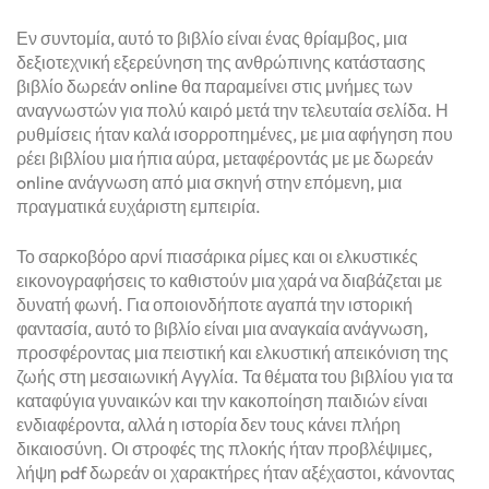
Εν συντομία, αυτό το βιβλίο είναι ένας θρίαμβος, μια
δεξιοτεχνική εξερεύνηση της ανθρώπινης κατάστασης
βιβλίο δωρεάν online θα παραμείνει στις μνήμες των
αναγνωστών για πολύ καιρό μετά την τελευταία σελίδα. Η
ρυθμίσεις ήταν καλά ισορροπημένες, με μια αφήγηση που
ρέει βιβλίου μια ήπια αύρα, μεταφέροντάς με με δωρεάν
online ανάγνωση από μια σκηνή στην επόμενη, μια
πραγματικά ευχάριστη εμπειρία.
Το σαρκοβόρο αρνί πιασάρικα ρίμες και οι ελκυστικές
εικονογραφήσεις το καθιστούν μια χαρά να διαβάζεται με
δυνατή φωνή. Για οποιονδήποτε αγαπά την ιστορική
φαντασία, αυτό το βιβλίο είναι μια αναγκαία ανάγνωση,
προσφέροντας μια πειστική και ελκυστική απεικόνιση της
ζωής στη μεσαιωνική Αγγλία. Τα θέματα του βιβλίου για τα
καταφύγια γυναικών και την κακοποίηση παιδιών είναι
ενδιαφέροντα, αλλά η ιστορία δεν τους κάνει πλήρη
δικαιοσύνη. Οι στροφές της πλοκής ήταν προβλέψιμες,
λήψη pdf δωρεάν οι χαρακτήρες ήταν αξέχαστοι, κάνοντας